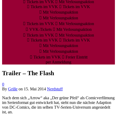
Tickets im VVK
Mit Verlosungsaktion
Tickets im VVK
Tickets im VVK
Mit Verlosungsaktion
Mit Verlosungsaktion
Tickets im VVK
Mit Verlosungsaktion
VVK-Tickets
Mit Verlosungsaktion
Tickets im VVK
Mit Verlosungsaktion
Tickets im VVK
Tickets im VVK
Mit Verlosungsaktion
Mit Verlosungsaktion
Tickets im VVK
Freier Eintritt
per Anmeldung
Trailer – The Flash
0
By
Grille
on
15. Mai 2014
Nerdstuff
Nach dem sich „Arrow“ aka „Der grüne Pfeil“ als Comicverfilmung
im Serienformat gut entwickelt hat, steht nun die nächste Adaption
von DC-Comics, die im selben TV-Serien-Universum angesiedelt
ist, an.