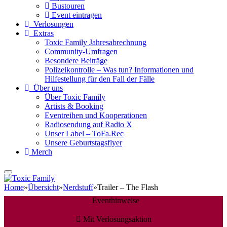
Bustouren
Event eintragen
Verlosungen
Extras
Toxic Family Jahresabrechnung
Community-Umfragen
Besondere Beiträge
Polizeikontrolle – Was tun? Informationen und
Hilfestellung für den Fall der Fälle
Über uns
Über Toxic Family
Artists & Booking
Eventreihen und Kooperationen
Radiosendung auf Radio X
Unser Label – ToFa.Rec
Unsere Geburtstagsflyer
Merch
Home
»
Übersicht
»
Nerdstuff
»
Trailer – The Flash
Eventhinweise
Mit Verlosungsaktion