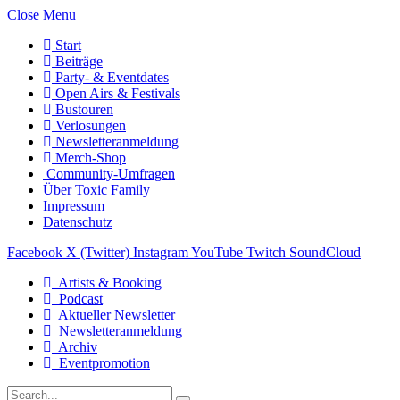
Close Menu
Start
Beiträge
Party- & Eventdates
Open Airs & Festivals
Bustouren
Verlosungen
Newsletteranmeldung
Merch-Shop
Community-Umfragen
Über Toxic Family
Impressum
Datenschutz
Facebook
X (Twitter)
Instagram
YouTube
Twitch
SoundCloud
Artists & Booking
Podcast
Aktueller Newsletter
Newsletteranmeldung
Archiv
Eventpromotion