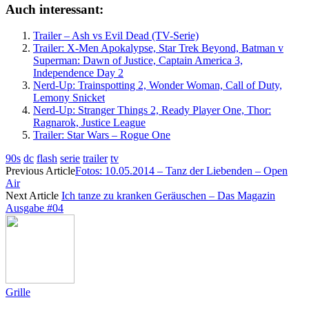
Auch interessant:
Trailer – Ash vs Evil Dead (TV-Serie)
Trailer: X-Men Apokalypse, Star Trek Beyond, Batman v
Superman: Dawn of Justice, Captain America 3,
Independence Day 2
Nerd-Up: Trainspotting 2, Wonder Woman, Call of Duty,
Lemony Snicket
Nerd-Up: Stranger Things 2, Ready Player One, Thor:
Ragnarok, Justice League
Trailer: Star Wars – Rogue One
90s
dc
flash
serie
trailer
tv
Previous Article
Fotos: 10.05.2014 – Tanz der Liebenden – Open
Air
Next Article
Ich tanze zu kranken Geräuschen – Das Magazin
Ausgabe #04
Grille