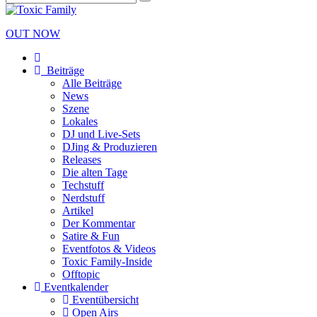
OUT NOW
Beiträge
Alle Beiträge
News
Szene
Lokales
DJ und Live-Sets
DJing & Produzieren
Releases
Die alten Tage
Techstuff
Nerdstuff
Artikel
Der Kommentar
Satire & Fun
Eventfotos & Videos
Toxic Family-Inside
Offtopic
Eventkalender
Eventübersicht
Open Airs