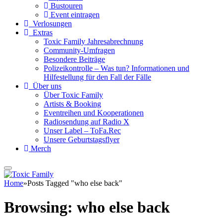
Bustouren
Event eintragen
Verlosungen
Extras
Toxic Family Jahresabrechnung
Community-Umfragen
Besondere Beiträge
Polizeikontrolle – Was tun? Informationen und
Hilfestellung für den Fall der Fälle
Über uns
Über Toxic Family
Artists & Booking
Eventreihen und Kooperationen
Radiosendung auf Radio X
Unser Label – ToFa.Rec
Unsere Geburtstagsflyer
Merch
Home
»
Posts Tagged "who else back"
Browsing:
who else back