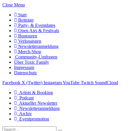
Close Menu
Start
Beiträge
Party- & Eventdates
Open Airs & Festivals
Bustouren
Verlosungen
Newsletteranmeldung
Merch-Shop
Community-Umfragen
Über Toxic Family
Impressum
Datenschutz
Facebook
X (Twitter)
Instagram
YouTube
Twitch
SoundCloud
Artists & Booking
Podcast
Aktueller Newsletter
Newsletteranmeldung
Archiv
Eventpromotion