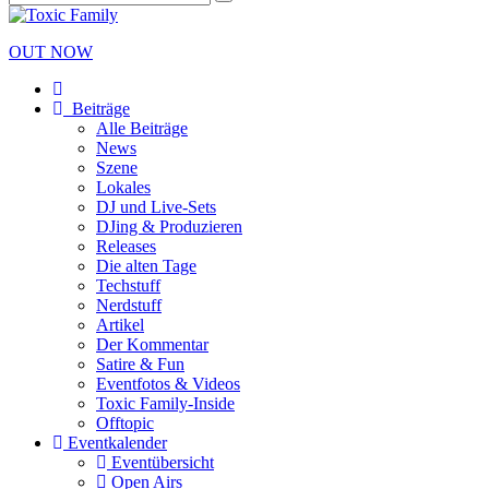
OUT NOW
Beiträge
Alle Beiträge
News
Szene
Lokales
DJ und Live-Sets
DJing & Produzieren
Releases
Die alten Tage
Techstuff
Nerdstuff
Artikel
Der Kommentar
Satire & Fun
Eventfotos & Videos
Toxic Family-Inside
Offtopic
Eventkalender
Eventübersicht
Open Airs