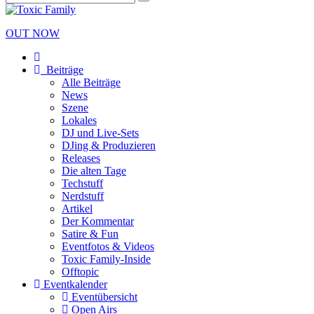
OUT NOW
Beiträge
Alle Beiträge
News
Szene
Lokales
DJ und Live-Sets
DJing & Produzieren
Releases
Die alten Tage
Techstuff
Nerdstuff
Artikel
Der Kommentar
Satire & Fun
Eventfotos & Videos
Toxic Family-Inside
Offtopic
Eventkalender
Eventübersicht
Open Airs