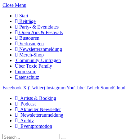
Close Menu
Start
Beiträge
Party- & Eventdates
Open Airs & Festivals
Bustouren
Verlosungen
Newsletteranmeldung
Merch-Shop
Community-Umfragen
Über Toxic Family
Impressum
Datenschutz
Facebook
X (Twitter)
Instagram
YouTube
Twitch
SoundCloud
Artists & Booking
Podcast
Aktueller Newsletter
Newsletteranmeldung
Archiv
Eventpromotion