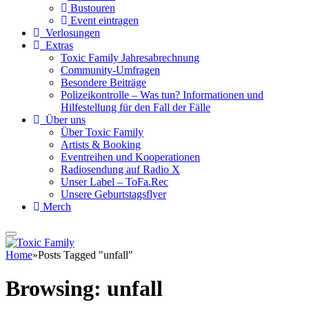
Bustouren
Event eintragen
Verlosungen
Extras
Toxic Family Jahresabrechnung
Community-Umfragen
Besondere Beiträge
Polizeikontrolle – Was tun? Informationen und
Hilfestellung für den Fall der Fälle
Über uns
Über Toxic Family
Artists & Booking
Eventreihen und Kooperationen
Radiosendung auf Radio X
Unser Label – ToFa.Rec
Unsere Geburtstagsflyer
Merch
Home
»
Posts Tagged "unfall"
Browsing:
unfall