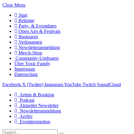
Close Menu
Start
Beiträge
Party- & Eventdates
Open Airs & Festivals
Bustouren
Verlosungen
Newsletteranmeldung
Merch-Shop
Community-Umfragen
Über Toxic Family
Impressum
Datenschutz
Facebook
X (Twitter)
Instagram
YouTube
Twitch
SoundCloud
Artists & Booking
Podcast
Aktueller Newsletter
Newsletteranmeldung
Archiv
Eventpromotion