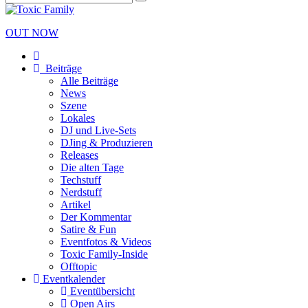
OUT NOW
Beiträge
Alle Beiträge
News
Szene
Lokales
DJ und Live-Sets
DJing & Produzieren
Releases
Die alten Tage
Techstuff
Nerdstuff
Artikel
Der Kommentar
Satire & Fun
Eventfotos & Videos
Toxic Family-Inside
Offtopic
Eventkalender
Eventübersicht
Open Airs