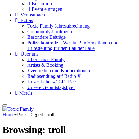
Bustouren
Event eintragen
Verlosungen
Extras
Toxic Family Jahresabrechnung
Community-Umfragen
Besondere Beiträge
Polizeikontrolle – Was tun? Informationen und
Hilfestellung für den Fall der Fälle
Über uns
Über Toxic Family
Artists & Booking
Eventreihen und Kooperationen
Radiosendung auf Radio X
Unser Label – ToFa.Rec
Unsere Geburtstagsflyer
Merch
Home
»
Posts Tagged "troll"
Browsing:
troll