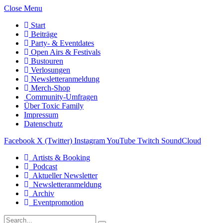
Close Menu
Start
Beiträge
Party- & Eventdates
Open Airs & Festivals
Bustouren
Verlosungen
Newsletteranmeldung
Merch-Shop
Community-Umfragen
Über Toxic Family
Impressum
Datenschutz
Facebook
X (Twitter)
Instagram
YouTube
Twitch
SoundCloud
Artists & Booking
Podcast
Aktueller Newsletter
Newsletteranmeldung
Archiv
Eventpromotion