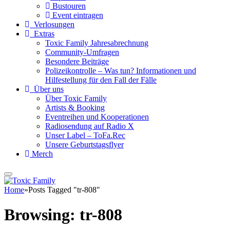
Bustouren
Event eintragen
Verlosungen
Extras
Toxic Family Jahresabrechnung
Community-Umfragen
Besondere Beiträge
Polizeikontrolle – Was tun? Informationen und
Hilfestellung für den Fall der Fälle
Über uns
Über Toxic Family
Artists & Booking
Eventreihen und Kooperationen
Radiosendung auf Radio X
Unser Label – ToFa.Rec
Unsere Geburtstagsflyer
Merch
Home
»
Posts Tagged "tr-808"
Browsing:
tr-808