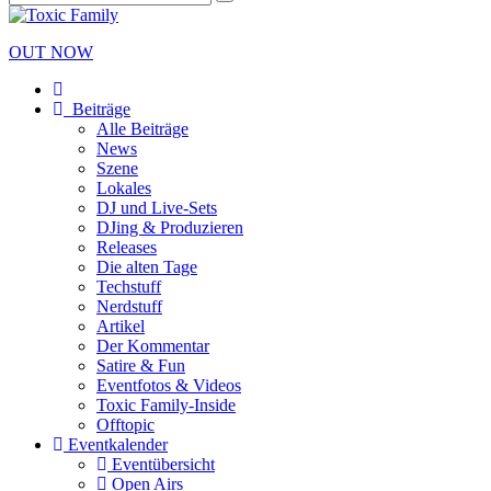
OUT NOW
Beiträge
Alle Beiträge
News
Szene
Lokales
DJ und Live-Sets
DJing & Produzieren
Releases
Die alten Tage
Techstuff
Nerdstuff
Artikel
Der Kommentar
Satire & Fun
Eventfotos & Videos
Toxic Family-Inside
Offtopic
Eventkalender
Eventübersicht
Open Airs