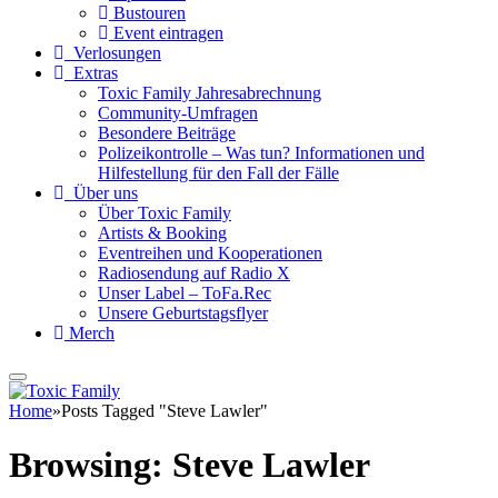
Bustouren
Event eintragen
Verlosungen
Extras
Toxic Family Jahresabrechnung
Community-Umfragen
Besondere Beiträge
Polizeikontrolle – Was tun? Informationen und
Hilfestellung für den Fall der Fälle
Über uns
Über Toxic Family
Artists & Booking
Eventreihen und Kooperationen
Radiosendung auf Radio X
Unser Label – ToFa.Rec
Unsere Geburtstagsflyer
Merch
Home
»
Posts Tagged "Steve Lawler"
Browsing:
Steve Lawler