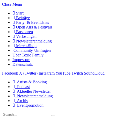
Close Menu
Start
Beiträge
Party- & Eventdates
Open Airs & Festivals
Bustouren
Verlosungen
Newsletteranmeldung
Merch-Shop
Community-Umfragen
Über Toxic Family
Impressum
Datenschutz
Facebook
X (Twitter)
Instagram
YouTube
Twitch
SoundCloud
Artists & Booking
Podcast
Aktueller Newsletter
Newsletteranmeldung
Archiv
Eventpromotion