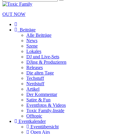
OUT NOW
Beiträge
Alle Beiträge
News
Szene
Lokales
DJ und Live-Sets
DJing & Produzieren
Releases
Die alten Tage
Techstuff
Nerdstuff
Artikel
Der Kommentar
Satire & Fun
Eventfotos & Videos
Toxic Family-Inside
Offtopic
Eventkalender
Eventübersicht
Open Airs