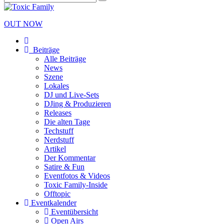
OUT NOW
Beiträge
Alle Beiträge
News
Szene
Lokales
DJ und Live-Sets
DJing & Produzieren
Releases
Die alten Tage
Techstuff
Nerdstuff
Artikel
Der Kommentar
Satire & Fun
Eventfotos & Videos
Toxic Family-Inside
Offtopic
Eventkalender
Eventübersicht
Open Airs