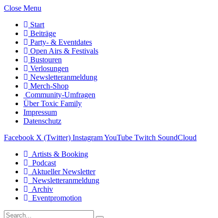
Close Menu
Start
Beiträge
Party- & Eventdates
Open Airs & Festivals
Bustouren
Verlosungen
Newsletteranmeldung
Merch-Shop
Community-Umfragen
Über Toxic Family
Impressum
Datenschutz
Facebook
X (Twitter)
Instagram
YouTube
Twitch
SoundCloud
Artists & Booking
Podcast
Aktueller Newsletter
Newsletteranmeldung
Archiv
Eventpromotion