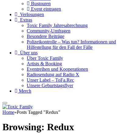
Bustouren
Event eintragen
Verlosungen
Extras
Toxic Family Jahresabrechnung
Community-Umfragen
Besondere Beiträge
Polizeikontrolle – Was tun? Informationen und
Hilfestellung für den Fall der Fälle
Über uns
Über Toxic Family
Artists & Booking
Eventreihen und Kooperationen
Radiosendung auf Radio X
Unser Label – ToFa.Rec
Unsere Geburtstagsflyer
Merch
Home
»
Posts Tagged "Redux"
Browsing:
Redux