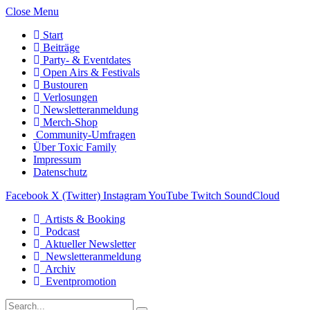
Close Menu
Start
Beiträge
Party- & Eventdates
Open Airs & Festivals
Bustouren
Verlosungen
Newsletteranmeldung
Merch-Shop
Community-Umfragen
Über Toxic Family
Impressum
Datenschutz
Facebook
X (Twitter)
Instagram
YouTube
Twitch
SoundCloud
Artists & Booking
Podcast
Aktueller Newsletter
Newsletteranmeldung
Archiv
Eventpromotion