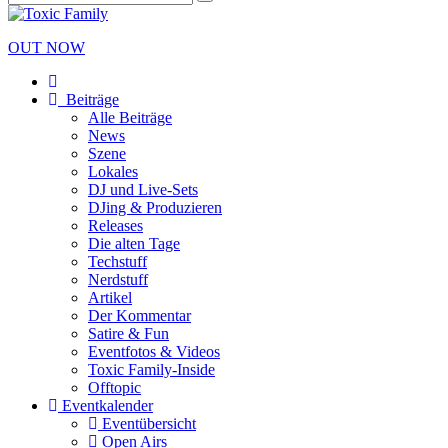
OUT NOW
Beiträge
Alle Beiträge
News
Szene
Lokales
DJ und Live-Sets
DJing & Produzieren
Releases
Die alten Tage
Techstuff
Nerdstuff
Artikel
Der Kommentar
Satire & Fun
Eventfotos & Videos
Toxic Family-Inside
Offtopic
Eventkalender
Eventübersicht
Open Airs