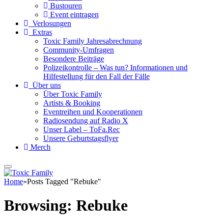
Bustouren
Event eintragen
Verlosungen
Extras
Toxic Family Jahresabrechnung
Community-Umfragen
Besondere Beiträge
Polizeikontrolle – Was tun? Informationen und
Hilfestellung für den Fall der Fälle
Über uns
Über Toxic Family
Artists & Booking
Eventreihen und Kooperationen
Radiosendung auf Radio X
Unser Label – ToFa.Rec
Unsere Geburtstagsflyer
Merch
Home
»
Posts Tagged "Rebuke"
Browsing:
Rebuke