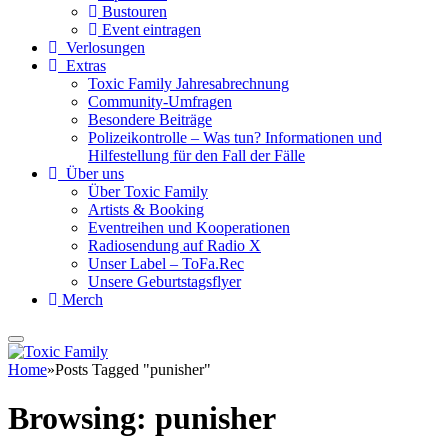
Bustouren
Event eintragen
Verlosungen
Extras
Toxic Family Jahresabrechnung
Community-Umfragen
Besondere Beiträge
Polizeikontrolle – Was tun? Informationen und
Hilfestellung für den Fall der Fälle
Über uns
Über Toxic Family
Artists & Booking
Eventreihen und Kooperationen
Radiosendung auf Radio X
Unser Label – ToFa.Rec
Unsere Geburtstagsflyer
Merch
Home
»
Posts Tagged "punisher"
Browsing:
punisher