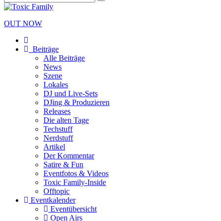
OUT NOW
Beiträge
Alle Beiträge
News
Szene
Lokales
DJ und Live-Sets
DJing & Produzieren
Releases
Die alten Tage
Techstuff
Nerdstuff
Artikel
Der Kommentar
Satire & Fun
Eventfotos & Videos
Toxic Family-Inside
Offtopic
Eventkalender
Eventübersicht
Open Airs