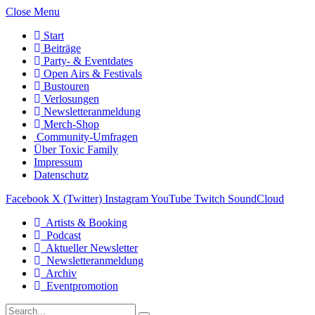
Close Menu
Start
Beiträge
Party- & Eventdates
Open Airs & Festivals
Bustouren
Verlosungen
Newsletteranmeldung
Merch-Shop
Community-Umfragen
Über Toxic Family
Impressum
Datenschutz
Facebook
X (Twitter)
Instagram
YouTube
Twitch
SoundCloud
Artists & Booking
Podcast
Aktueller Newsletter
Newsletteranmeldung
Archiv
Eventpromotion