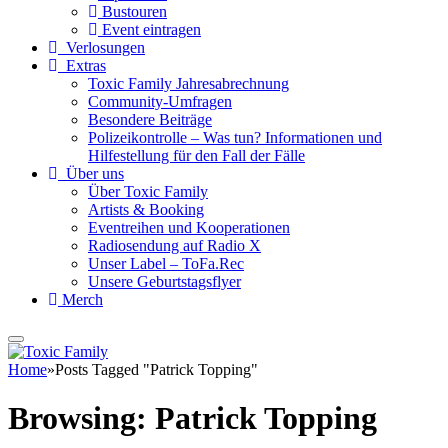
Bustouren
Event eintragen
Verlosungen
Extras
Toxic Family Jahresabrechnung
Community-Umfragen
Besondere Beiträge
Polizeikontrolle – Was tun? Informationen und
Hilfestellung für den Fall der Fälle
Über uns
Über Toxic Family
Artists & Booking
Eventreihen und Kooperationen
Radiosendung auf Radio X
Unser Label – ToFa.Rec
Unsere Geburtstagsflyer
Merch
Home
»
Posts Tagged "Patrick Topping"
Browsing:
Patrick Topping