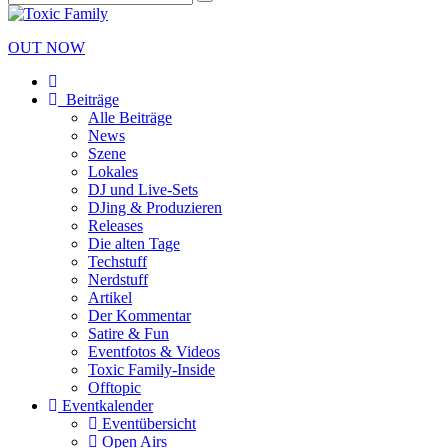
OUT NOW
Beiträge
Alle Beiträge
News
Szene
Lokales
DJ und Live-Sets
DJing & Produzieren
Releases
Die alten Tage
Techstuff
Nerdstuff
Artikel
Der Kommentar
Satire & Fun
Eventfotos & Videos
Toxic Family-Inside
Offtopic
Eventkalender
Eventübersicht
Open Airs