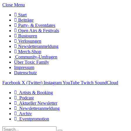
Close Menu
Start
Beiträge
Party- & Eventdates
Open Airs & Festivals
Bustouren
Verlosungen
Newsletteranmeldung
Merch-Shop
Community-Umfragen
Über Toxic Family
Impressum
Datenschutz
Facebook
X (Twitter)
Instagram
YouTube
Twitch
SoundCloud
Artists & Booking
Podcast
Aktueller Newsletter
Newsletteranmeldung
Archiv
Eventpromotion