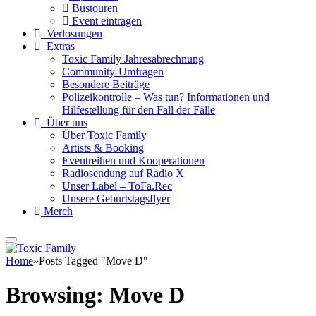
Bustouren
Event eintragen
Verlosungen
Extras
Toxic Family Jahresabrechnung
Community-Umfragen
Besondere Beiträge
Polizeikontrolle – Was tun? Informationen und
Hilfestellung für den Fall der Fälle
Über uns
Über Toxic Family
Artists & Booking
Eventreihen und Kooperationen
Radiosendung auf Radio X
Unser Label – ToFa.Rec
Unsere Geburtstagsflyer
Merch
Home
»
Posts Tagged "Move D"
Browsing:
Move D