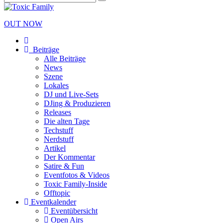
OUT NOW
Beiträge
Alle Beiträge
News
Szene
Lokales
DJ und Live-Sets
DJing & Produzieren
Releases
Die alten Tage
Techstuff
Nerdstuff
Artikel
Der Kommentar
Satire & Fun
Eventfotos & Videos
Toxic Family-Inside
Offtopic
Eventkalender
Eventübersicht
Open Airs