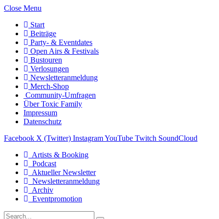
Close Menu
Start
Beiträge
Party- & Eventdates
Open Airs & Festivals
Bustouren
Verlosungen
Newsletteranmeldung
Merch-Shop
Community-Umfragen
Über Toxic Family
Impressum
Datenschutz
Facebook
X (Twitter)
Instagram
YouTube
Twitch
SoundCloud
Artists & Booking
Podcast
Aktueller Newsletter
Newsletteranmeldung
Archiv
Eventpromotion