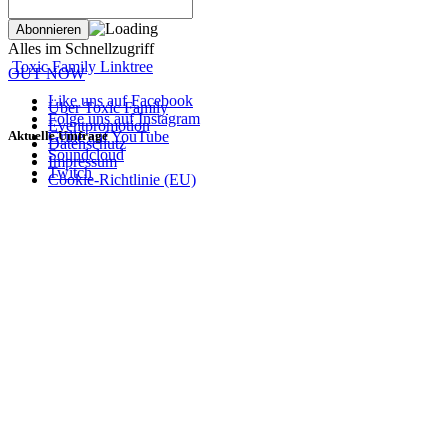
Alles im Schnellzugriff
Toxic Family Linktree
OUT NOW
Like uns auf Facebook
Über Toxic Family
Folge uns auf Instagram
Eventpromotion
Aktuelle Umfrage
Grille auf YouTube
Datenschutz
Soundcloud
Impressum
Twitch
Cookie-Richtlinie (EU)