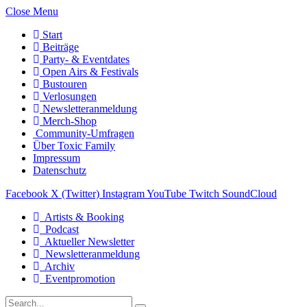
Close Menu
Start
Beiträge
Party- & Eventdates
Open Airs & Festivals
Bustouren
Verlosungen
Newsletteranmeldung
Merch-Shop
Community-Umfragen
Über Toxic Family
Impressum
Datenschutz
Facebook
X (Twitter)
Instagram
YouTube
Twitch
SoundCloud
Artists & Booking
Podcast
Aktueller Newsletter
Newsletteranmeldung
Archiv
Eventpromotion