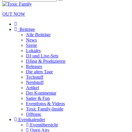
OUT NOW
Beiträge
Alle Beiträge
News
Szene
Lokales
DJ und Live-Sets
DJing & Produzieren
Releases
Die alten Tage
Techstuff
Nerdstuff
Artikel
Der Kommentar
Satire & Fun
Eventfotos & Videos
Toxic Family-Inside
Offtopic
Eventkalender
Eventübersicht
Open Airs