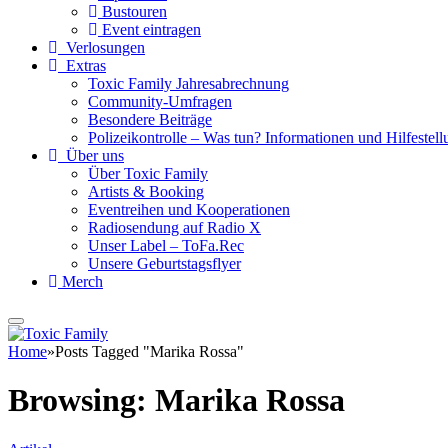
Bustouren
Event eintragen
Verlosungen
Extras
Toxic Family Jahresabrechnung
Community-Umfragen
Besondere Beiträge
Polizeikontrolle – Was tun? Informationen und Hilfestellu
Über uns
Über Toxic Family
Artists & Booking
Eventreihen und Kooperationen
Radiosendung auf Radio X
Unser Label – ToFa.Rec
Unsere Geburtstagsflyer
Merch
Home
»
Posts Tagged "Marika Rossa"
Browsing:
Marika Rossa