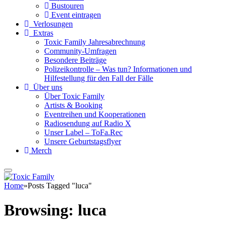
Bustouren
Event eintragen
Verlosungen
Extras
Toxic Family Jahresabrechnung
Community-Umfragen
Besondere Beiträge
Polizeikontrolle – Was tun? Informationen und
Hilfestellung für den Fall der Fälle
Über uns
Über Toxic Family
Artists & Booking
Eventreihen und Kooperationen
Radiosendung auf Radio X
Unser Label – ToFa.Rec
Unsere Geburtstagsflyer
Merch
Home
»
Posts Tagged "luca"
Browsing:
luca