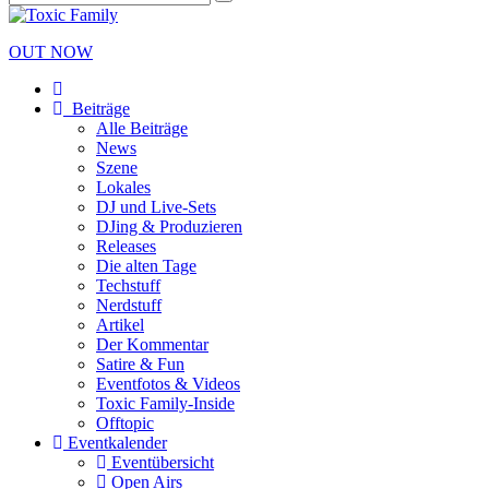
OUT NOW
Beiträge
Alle Beiträge
News
Szene
Lokales
DJ und Live-Sets
DJing & Produzieren
Releases
Die alten Tage
Techstuff
Nerdstuff
Artikel
Der Kommentar
Satire & Fun
Eventfotos & Videos
Toxic Family-Inside
Offtopic
Eventkalender
Eventübersicht
Open Airs