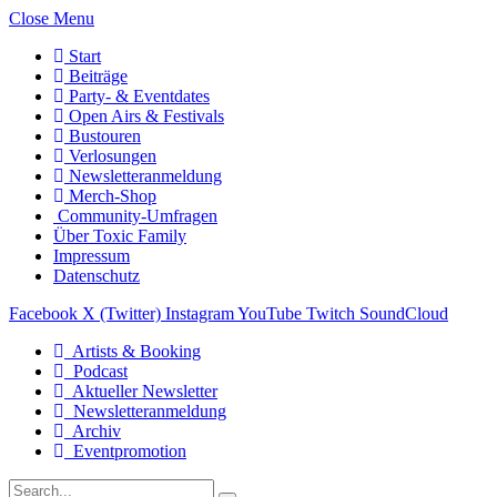
Close Menu
Start
Beiträge
Party- & Eventdates
Open Airs & Festivals
Bustouren
Verlosungen
Newsletteranmeldung
Merch-Shop
Community-Umfragen
Über Toxic Family
Impressum
Datenschutz
Facebook
X (Twitter)
Instagram
YouTube
Twitch
SoundCloud
Artists & Booking
Podcast
Aktueller Newsletter
Newsletteranmeldung
Archiv
Eventpromotion