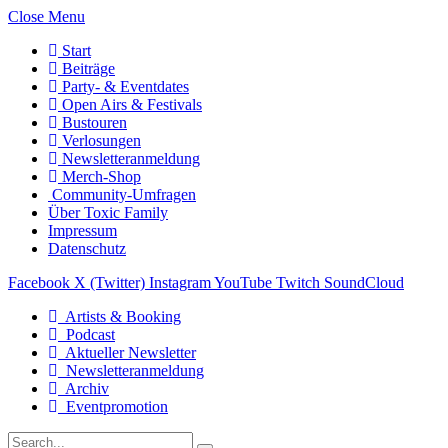
Close Menu
Start
Beiträge
Party- & Eventdates
Open Airs & Festivals
Bustouren
Verlosungen
Newsletteranmeldung
Merch-Shop
Community-Umfragen
Über Toxic Family
Impressum
Datenschutz
Facebook
X (Twitter)
Instagram
YouTube
Twitch
SoundCloud
Artists & Booking
Podcast
Aktueller Newsletter
Newsletteranmeldung
Archiv
Eventpromotion