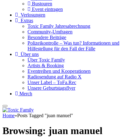
Bustouren
Event eintragen
Verlosungen
Extras
Toxic Family Jahresabrechnung
Community-Umfragen
Besondere Beiträge
Polizeikontrolle – Was tun? Informationen und
Hilfestellung für den Fall der Fälle
Über uns
Über Toxic Family
Artists & Booking
Eventreihen und Kooperationen
Radiosendung auf Radio X
Unser Label – ToFa.Rec
Unsere Geburtstagsflyer
Merch
Home
»
Posts Tagged "juan manuel"
Browsing:
juan manuel