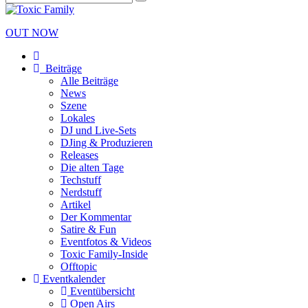
OUT NOW
Beiträge
Alle Beiträge
News
Szene
Lokales
DJ und Live-Sets
DJing & Produzieren
Releases
Die alten Tage
Techstuff
Nerdstuff
Artikel
Der Kommentar
Satire & Fun
Eventfotos & Videos
Toxic Family-Inside
Offtopic
Eventkalender
Eventübersicht
Open Airs