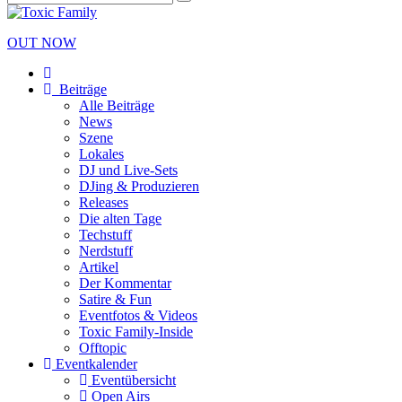
OUT NOW
Beiträge
Alle Beiträge
News
Szene
Lokales
DJ und Live-Sets
DJing & Produzieren
Releases
Die alten Tage
Techstuff
Nerdstuff
Artikel
Der Kommentar
Satire & Fun
Eventfotos & Videos
Toxic Family-Inside
Offtopic
Eventkalender
Eventübersicht
Open Airs