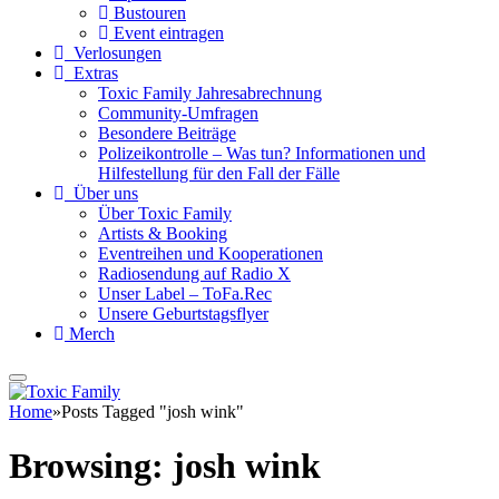
Bustouren
Event eintragen
Verlosungen
Extras
Toxic Family Jahresabrechnung
Community-Umfragen
Besondere Beiträge
Polizeikontrolle – Was tun? Informationen und
Hilfestellung für den Fall der Fälle
Über uns
Über Toxic Family
Artists & Booking
Eventreihen und Kooperationen
Radiosendung auf Radio X
Unser Label – ToFa.Rec
Unsere Geburtstagsflyer
Merch
Home
»
Posts Tagged "josh wink"
Browsing:
josh wink