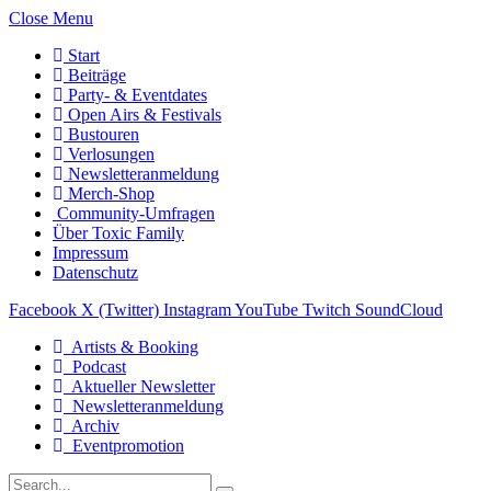
Close Menu
Start
Beiträge
Party- & Eventdates
Open Airs & Festivals
Bustouren
Verlosungen
Newsletteranmeldung
Merch-Shop
Community-Umfragen
Über Toxic Family
Impressum
Datenschutz
Facebook
X (Twitter)
Instagram
YouTube
Twitch
SoundCloud
Artists & Booking
Podcast
Aktueller Newsletter
Newsletteranmeldung
Archiv
Eventpromotion