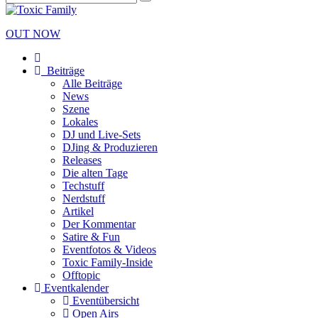
OUT NOW
Beiträge
Alle Beiträge
News
Szene
Lokales
DJ und Live-Sets
DJing & Produzieren
Releases
Die alten Tage
Techstuff
Nerdstuff
Artikel
Der Kommentar
Satire & Fun
Eventfotos & Videos
Toxic Family-Inside
Offtopic
Eventkalender
Eventübersicht
Open Airs