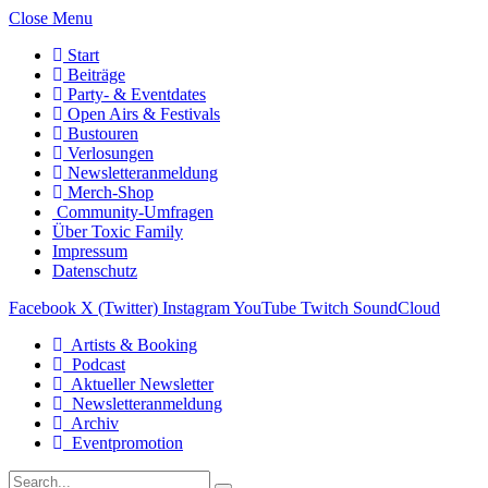
Close Menu
Start
Beiträge
Party- & Eventdates
Open Airs & Festivals
Bustouren
Verlosungen
Newsletteranmeldung
Merch-Shop
Community-Umfragen
Über Toxic Family
Impressum
Datenschutz
Facebook
X (Twitter)
Instagram
YouTube
Twitch
SoundCloud
Artists & Booking
Podcast
Aktueller Newsletter
Newsletteranmeldung
Archiv
Eventpromotion