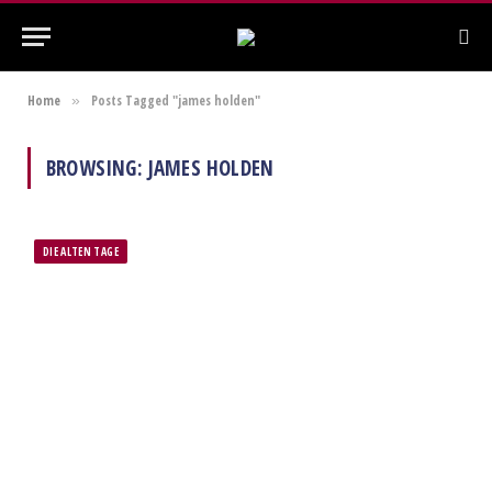
Home
Posts Tagged "james holden"
»
BROWSING:
JAMES HOLDEN
DIE ALTEN TAGE