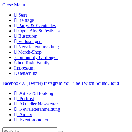
Close Menu
Start
Beiträge
Party- & Eventdates
Open Airs & Festivals
Bustouren
Verlosungen
Newsletteranmeldung
Merch-Shop
Community-Umfragen
Über Toxic Family
Impressum
Datenschutz
Facebook
X (Twitter)
Instagram
YouTube
Twitch
SoundCloud
Artists & Booking
Podcast
Aktueller Newsletter
Newsletteranmeldung
Archiv
Eventpromotion