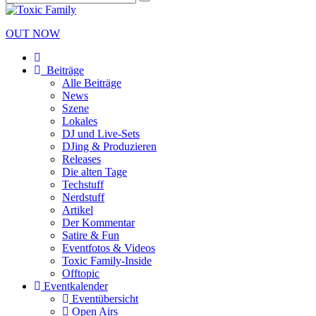
OUT NOW
Beiträge
Alle Beiträge
News
Szene
Lokales
DJ und Live-Sets
DJing & Produzieren
Releases
Die alten Tage
Techstuff
Nerdstuff
Artikel
Der Kommentar
Satire & Fun
Eventfotos & Videos
Toxic Family-Inside
Offtopic
Eventkalender
Eventübersicht
Open Airs