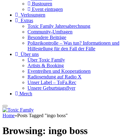
Bustouren
Event eintragen
Verlosungen
Extras
Toxic Family Jahresabrechnung
Community-Umfragen
Besondere Beiträge
Polizeikontrolle – Was tun? Informationen und
Hilfestellung für den Fall der Fälle
Über uns
Über Toxic Family
Artists & Booking
Eventreihen und Kooperationen
Radiosendung auf Radio X
Unser Label – ToFa.Rec
Unsere Geburtstagsflyer
Merch
Home
»
Posts Tagged "ingo boss"
Browsing:
ingo boss