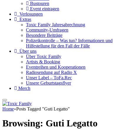
Bustouren
Event eintragen
Verlosungen
Extras
Toxic Family Jahresabrechnung
Community-Umfragen
Besondere Beiträge
Polizeikontrolle – Was tun? Informationen und
Hilfestellung für den Fall der Fälle
Über uns
Über Toxic Family
Artists & Booking
Eventreihen und Kooperationen
Radiosendung auf Radio X
Unser Label – ToFa.Rec
Unsere Geburtstagsflyer
Merch
Home
»
Posts Tagged "Guti Legatto"
Browsing:
Guti Legatto