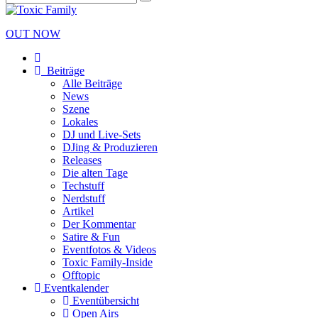
OUT NOW
Beiträge
Alle Beiträge
News
Szene
Lokales
DJ und Live-Sets
DJing & Produzieren
Releases
Die alten Tage
Techstuff
Nerdstuff
Artikel
Der Kommentar
Satire & Fun
Eventfotos & Videos
Toxic Family-Inside
Offtopic
Eventkalender
Eventübersicht
Open Airs