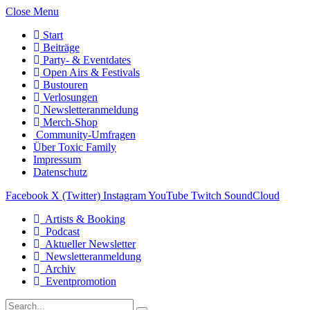
Close Menu
Start
Beiträge
Party- & Eventdates
Open Airs & Festivals
Bustouren
Verlosungen
Newsletteranmeldung
Merch-Shop
Community-Umfragen
Über Toxic Family
Impressum
Datenschutz
Facebook
X (Twitter)
Instagram
YouTube
Twitch
SoundCloud
Artists & Booking
Podcast
Aktueller Newsletter
Newsletteranmeldung
Archiv
Eventpromotion