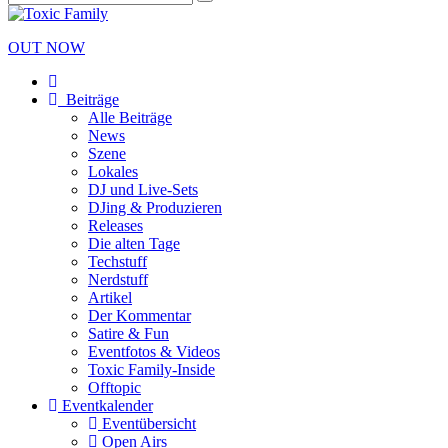
OUT NOW
Beiträge
Alle Beiträge
News
Szene
Lokales
DJ und Live-Sets
DJing & Produzieren
Releases
Die alten Tage
Techstuff
Nerdstuff
Artikel
Der Kommentar
Satire & Fun
Eventfotos & Videos
Toxic Family-Inside
Offtopic
Eventkalender
Eventübersicht
Open Airs