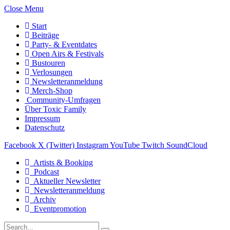
Close Menu
Start
Beiträge
Party- & Eventdates
Open Airs & Festivals
Bustouren
Verlosungen
Newsletteranmeldung
Merch-Shop
Community-Umfragen
Über Toxic Family
Impressum
Datenschutz
Facebook
X (Twitter)
Instagram
YouTube
Twitch
SoundCloud
Artists & Booking
Podcast
Aktueller Newsletter
Newsletteranmeldung
Archiv
Eventpromotion