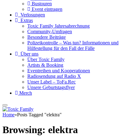
Bustouren
Event eintragen
Verlosungen
Extras
Toxic Family Jahresabrechnung
Community-Umfragen
Besondere Beiträge
Polizeikontrolle – Was tun? Informationen und
Hilfestellung für den Fall der Fälle
Über uns
Über Toxic Family
Artists & Booking
Eventreihen und Kooperationen
Radiosendung auf Radio X
Unser Label – ToFa.Rec
Unsere Geburtstagsflyer
Merch
Home
»
Posts Tagged "elektra"
Browsing:
elektra