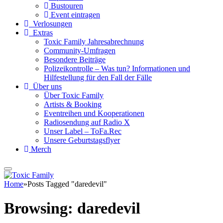
Bustouren
Event eintragen
Verlosungen
Extras
Toxic Family Jahresabrechnung
Community-Umfragen
Besondere Beiträge
Polizeikontrolle – Was tun? Informationen und
Hilfestellung für den Fall der Fälle
Über uns
Über Toxic Family
Artists & Booking
Eventreihen und Kooperationen
Radiosendung auf Radio X
Unser Label – ToFa.Rec
Unsere Geburtstagsflyer
Merch
Home
»
Posts Tagged "daredevil"
Browsing:
daredevil