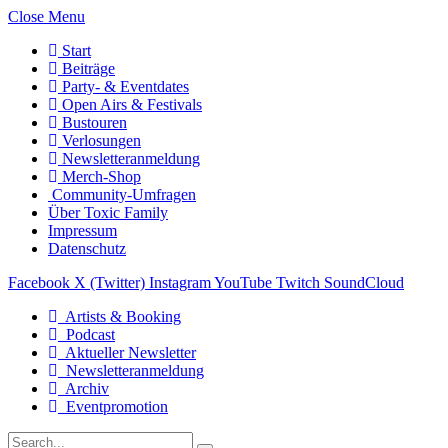
Close Menu
Start
Beiträge
Party- & Eventdates
Open Airs & Festivals
Bustouren
Verlosungen
Newsletteranmeldung
Merch-Shop
Community-Umfragen
Über Toxic Family
Impressum
Datenschutz
Facebook
X (Twitter)
Instagram
YouTube
Twitch
SoundCloud
Artists & Booking
Podcast
Aktueller Newsletter
Newsletteranmeldung
Archiv
Eventpromotion