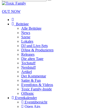
OUT NOW
Beiträge
Alle Beiträge
News
Szene
Lokales
DJ und Live-Sets
DJing & Produzieren
Releases
Die alten Tage
Techstuff
Nerdstuff
Artikel
Der Kommentar
Satire & Fun
Eventfotos & Videos
Toxic Family-Inside
Offtopic
Eventkalender
Eventübersicht
Open Airs