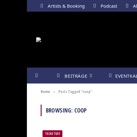
Artists & Booking
Podcast
Ak
BEITRÄGE
EVENTKA
Home
Posts Tagged "coop"
»
BROWSING:
COOP
TECHSTUFF