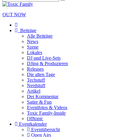
OUT NOW
Beiträge
Alle Beiträge
News
Szene
Lokales
DJ und Live-Sets
DJing & Produzieren
Releases
Die alten Tage
Techstuff
Nerdstuff
Artikel
Der Kommentar
Satire & Fun
Eventfotos & Videos
Toxic Family-Inside
Offtopic
Eventkalender
Eventübersicht
Open Airs