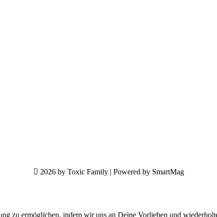
2026 by Toxic Family | Powered by SmartMag
ung zu ermöglichen, indem wir uns an Deine Vorlieben und wiederholt