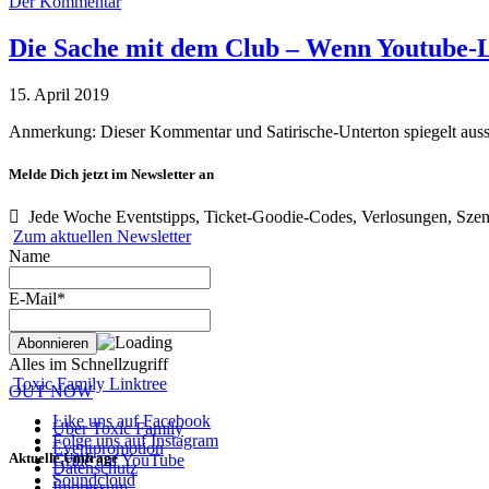
Der Kommentar
Die Sache mit dem Club – Wenn Youtube-L
15. April 2019
Anmerkung: Dieser Kommentar und Satirische-Unterton spiegelt auss
Melde Dich jetzt im Newsletter an
Jede Woche Eventstipps, Ticket-Goodie-Codes, Verlosungen, Szen
Zum aktuellen Newsletter
Name
E-Mail*
Alles im Schnellzugriff
Toxic Family Linktree
OUT NOW
Like uns auf Facebook
Über Toxic Family
Folge uns auf Instagram
Eventpromotion
Aktuelle Umfrage
Grille auf YouTube
Datenschutz
Soundcloud
Impressum