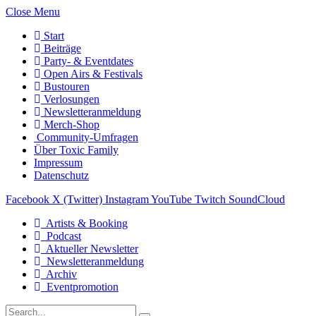
Close Menu
Start
Beiträge
Party- & Eventdates
Open Airs & Festivals
Bustouren
Verlosungen
Newsletteranmeldung
Merch-Shop
Community-Umfragen
Über Toxic Family
Impressum
Datenschutz
Facebook
X (Twitter)
Instagram
YouTube
Twitch
SoundCloud
Artists & Booking
Podcast
Aktueller Newsletter
Newsletteranmeldung
Archiv
Eventpromotion