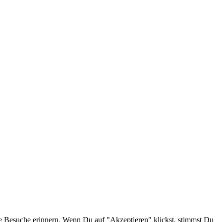
e Besuche erinnern. Wenn Du auf "Akzeptieren" klickst, stimmst Du