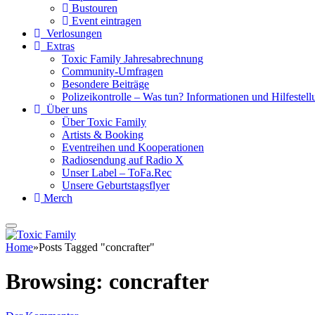
Bustouren
Event eintragen
Verlosungen
Extras
Toxic Family Jahresabrechnung
Community-Umfragen
Besondere Beiträge
Polizeikontrolle – Was tun? Informationen und Hilfestellu
Über uns
Über Toxic Family
Artists & Booking
Eventreihen und Kooperationen
Radiosendung auf Radio X
Unser Label – ToFa.Rec
Unsere Geburtstagsflyer
Merch
Home
»
Posts Tagged "concrafter"
Browsing:
concrafter