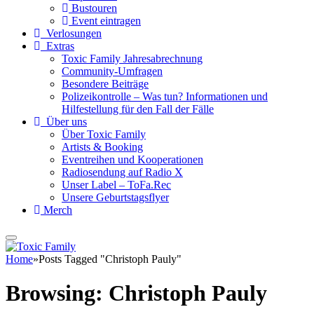
Bustouren
Event eintragen
Verlosungen
Extras
Toxic Family Jahresabrechnung
Community-Umfragen
Besondere Beiträge
Polizeikontrolle – Was tun? Informationen und
Hilfestellung für den Fall der Fälle
Über uns
Über Toxic Family
Artists & Booking
Eventreihen und Kooperationen
Radiosendung auf Radio X
Unser Label – ToFa.Rec
Unsere Geburtstagsflyer
Merch
Home
»
Posts Tagged "Christoph Pauly"
Browsing:
Christoph Pauly