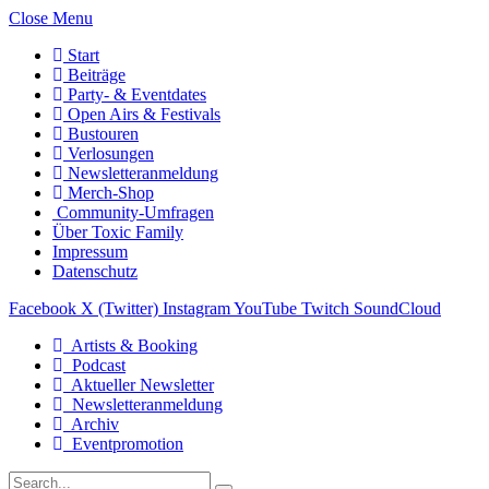
Close Menu
Start
Beiträge
Party- & Eventdates
Open Airs & Festivals
Bustouren
Verlosungen
Newsletteranmeldung
Merch-Shop
Community-Umfragen
Über Toxic Family
Impressum
Datenschutz
Facebook
X (Twitter)
Instagram
YouTube
Twitch
SoundCloud
Artists & Booking
Podcast
Aktueller Newsletter
Newsletteranmeldung
Archiv
Eventpromotion