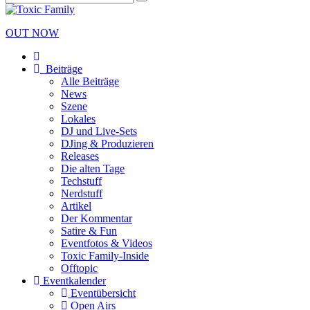
OUT NOW
Beiträge
Alle Beiträge
News
Szene
Lokales
DJ und Live-Sets
DJing & Produzieren
Releases
Die alten Tage
Techstuff
Nerdstuff
Artikel
Der Kommentar
Satire & Fun
Eventfotos & Videos
Toxic Family-Inside
Offtopic
Eventkalender
Eventübersicht
Open Airs