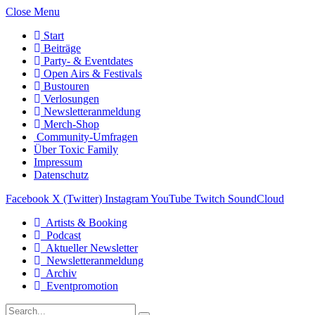
Close Menu
Start
Beiträge
Party- & Eventdates
Open Airs & Festivals
Bustouren
Verlosungen
Newsletteranmeldung
Merch-Shop
Community-Umfragen
Über Toxic Family
Impressum
Datenschutz
Facebook
X (Twitter)
Instagram
YouTube
Twitch
SoundCloud
Artists & Booking
Podcast
Aktueller Newsletter
Newsletteranmeldung
Archiv
Eventpromotion