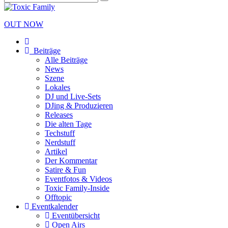
OUT NOW
Beiträge
Alle Beiträge
News
Szene
Lokales
DJ und Live-Sets
DJing & Produzieren
Releases
Die alten Tage
Techstuff
Nerdstuff
Artikel
Der Kommentar
Satire & Fun
Eventfotos & Videos
Toxic Family-Inside
Offtopic
Eventkalender
Eventübersicht
Open Airs