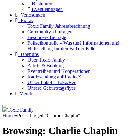
Bustouren
Event eintragen
Verlosungen
Extras
Toxic Family Jahresabrechnung
Community-Umfragen
Besondere Beiträge
Polizeikontrolle – Was tun? Informationen und
Hilfestellung für den Fall der Fälle
Über uns
Über Toxic Family
Artists & Booking
Eventreihen und Kooperationen
Radiosendung auf Radio X
Unser Label – ToFa.Rec
Unsere Geburtstagsflyer
Merch
Home
»
Posts Tagged "Charlie Chaplin"
Browsing:
Charlie Chaplin