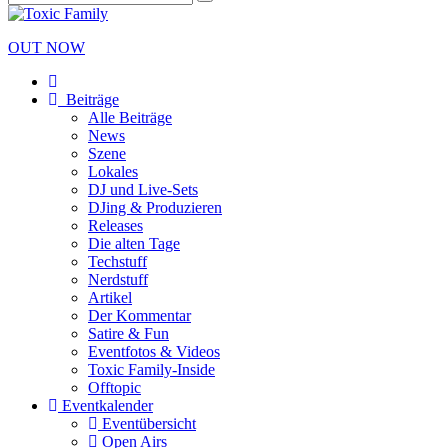
OUT NOW
Beiträge
Alle Beiträge
News
Szene
Lokales
DJ und Live-Sets
DJing & Produzieren
Releases
Die alten Tage
Techstuff
Nerdstuff
Artikel
Der Kommentar
Satire & Fun
Eventfotos & Videos
Toxic Family-Inside
Offtopic
Eventkalender
Eventübersicht
Open Airs