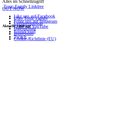
Alles im Schnellzugriff
Toxic Family Linktree
OUT NOW
Like uns auf Facebook
Über Toxic Family
Folge uns auf Instagram
Eventpromotion
Aktuelle Umfrage
Grille auf YouTube
Datenschutz
Soundcloud
Impressum
Twitch
Cookie-Richtlinie (EU)