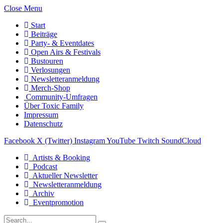
Close Menu
Start
Beiträge
Party- & Eventdates
Open Airs & Festivals
Bustouren
Verlosungen
Newsletteranmeldung
Merch-Shop
Community-Umfragen
Über Toxic Family
Impressum
Datenschutz
Facebook
X (Twitter)
Instagram
YouTube
Twitch
SoundCloud
Artists & Booking
Podcast
Aktueller Newsletter
Newsletteranmeldung
Archiv
Eventpromotion