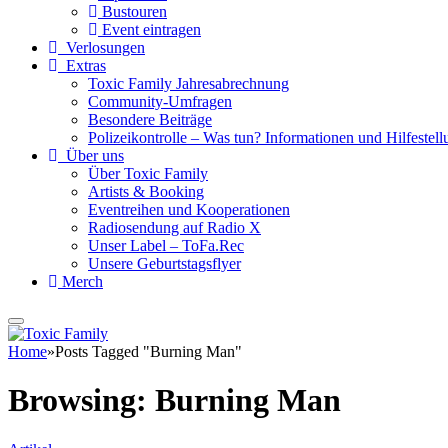
Bustouren
Event eintragen
Verlosungen
Extras
Toxic Family Jahresabrechnung
Community-Umfragen
Besondere Beiträge
Polizeikontrolle – Was tun? Informationen und Hilfestellu
Über uns
Über Toxic Family
Artists & Booking
Eventreihen und Kooperationen
Radiosendung auf Radio X
Unser Label – ToFa.Rec
Unsere Geburtstagsflyer
Merch
Home
»
Posts Tagged "Burning Man"
Browsing:
Burning Man