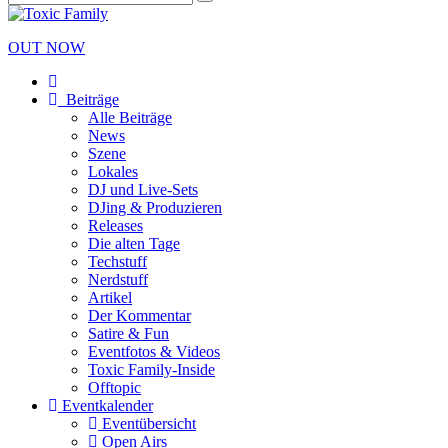
OUT NOW
Beiträge
Alle Beiträge
News
Szene
Lokales
DJ und Live-Sets
DJing & Produzieren
Releases
Die alten Tage
Techstuff
Nerdstuff
Artikel
Der Kommentar
Satire & Fun
Eventfotos & Videos
Toxic Family-Inside
Offtopic
Eventkalender
Eventübersicht
Open Airs