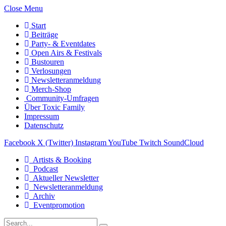
Close Menu
Start
Beiträge
Party- & Eventdates
Open Airs & Festivals
Bustouren
Verlosungen
Newsletteranmeldung
Merch-Shop
Community-Umfragen
Über Toxic Family
Impressum
Datenschutz
Facebook
X (Twitter)
Instagram
YouTube
Twitch
SoundCloud
Artists & Booking
Podcast
Aktueller Newsletter
Newsletteranmeldung
Archiv
Eventpromotion