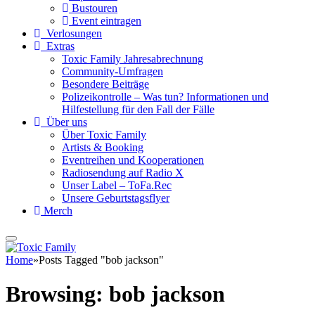
Bustouren
Event eintragen
Verlosungen
Extras
Toxic Family Jahresabrechnung
Community-Umfragen
Besondere Beiträge
Polizeikontrolle – Was tun? Informationen und
Hilfestellung für den Fall der Fälle
Über uns
Über Toxic Family
Artists & Booking
Eventreihen und Kooperationen
Radiosendung auf Radio X
Unser Label – ToFa.Rec
Unsere Geburtstagsflyer
Merch
Home
»
Posts Tagged "bob jackson"
Browsing:
bob jackson