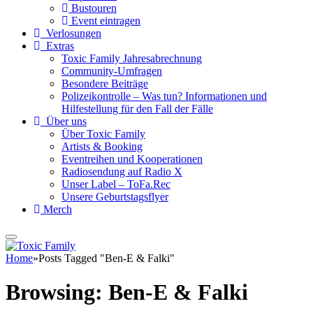
Bustouren
Event eintragen
Verlosungen
Extras
Toxic Family Jahresabrechnung
Community-Umfragen
Besondere Beiträge
Polizeikontrolle – Was tun? Informationen und
Hilfestellung für den Fall der Fälle
Über uns
Über Toxic Family
Artists & Booking
Eventreihen und Kooperationen
Radiosendung auf Radio X
Unser Label – ToFa.Rec
Unsere Geburtstagsflyer
Merch
Home
»
Posts Tagged "Ben-E & Falki"
Browsing:
Ben-E & Falki