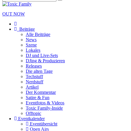
OUT NOW
Beiträge
Alle Beiträge
News
Szene
Lokales
DJ und Live-Sets
DJing & Produzieren
Releases
Die alten Tage
Techstuff
Nerdstuff
Artikel
Der Kommentar
Satire & Fun
Eventfotos & Videos
Toxic Family-Inside
Offtopic
Eventkalender
Eventübersicht
Open Airs