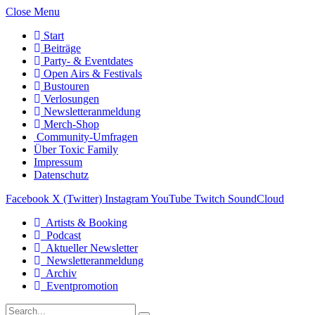
Close Menu
Start
Beiträge
Party- & Eventdates
Open Airs & Festivals
Bustouren
Verlosungen
Newsletteranmeldung
Merch-Shop
Community-Umfragen
Über Toxic Family
Impressum
Datenschutz
Facebook
X (Twitter)
Instagram
YouTube
Twitch
SoundCloud
Artists & Booking
Podcast
Aktueller Newsletter
Newsletteranmeldung
Archiv
Eventpromotion