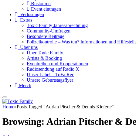
Bustouren
Event eintragen
Verlosungen
Extras
Toxic Family Jahresabrechnung
Community-Umfragen
Besondere Beiträge
Polizeikontrolle – Was tun? Informationen und Hilfestellu
Über uns
Über Toxic Family
Artists & Booking
Eventreihen und Kooperationen
Radiosendung auf Radio X
Unser Label – ToFa.Rec
Unsere Geburtstagsflyer
Merch
Home
»
Posts Tagged "Adrian Pitscher & Dennis Kieferle"
Browsing:
Adrian Pitscher & De