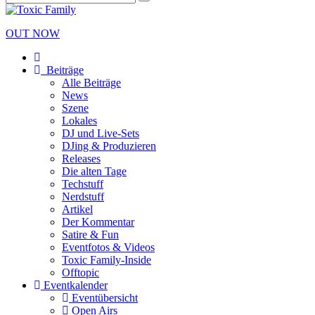
OUT NOW
Beiträge
Alle Beiträge
News
Szene
Lokales
DJ und Live-Sets
DJing & Produzieren
Releases
Die alten Tage
Techstuff
Nerdstuff
Artikel
Der Kommentar
Satire & Fun
Eventfotos & Videos
Toxic Family-Inside
Offtopic
Eventkalender
Eventübersicht
Open Airs