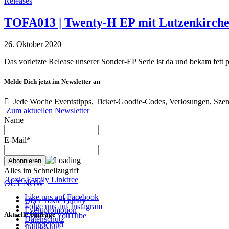
Releases
TOFA013 | Twenty-H EP mit Lutzenkirchen
26. Oktober 2020
Das vorletzte Release unserer Sonder-EP Serie ist da und bekam fett
Melde Dich jetzt im Newsletter an
Jede Woche Eventstipps, Ticket-Goodie-Codes, Verlosungen, Szen
Zum aktuellen Newsletter
Name
E-Mail*
Alles im Schnellzugriff
Toxic Family Linktree
OUT NOW
Like uns auf Facebook
Über Toxic Family
Folge uns auf Instagram
Eventpromotion
Aktuelle Umfrage
Grille auf YouTube
Datenschutz
Soundcloud
Impressum