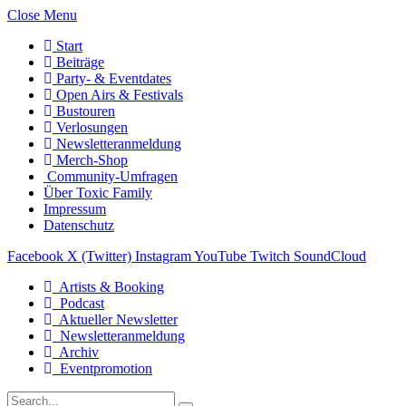
Close Menu
Start
Beiträge
Party- & Eventdates
Open Airs & Festivals
Bustouren
Verlosungen
Newsletteranmeldung
Merch-Shop
Community-Umfragen
Über Toxic Family
Impressum
Datenschutz
Facebook
X (Twitter)
Instagram
YouTube
Twitch
SoundCloud
Artists & Booking
Podcast
Aktueller Newsletter
Newsletteranmeldung
Archiv
Eventpromotion