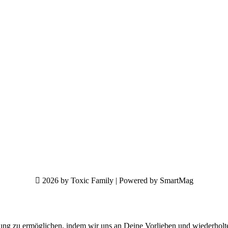
2026 by Toxic Family | Powered by SmartMag
ung zu ermöglichen, indem wir uns an Deine Vorlieben und wiederholt