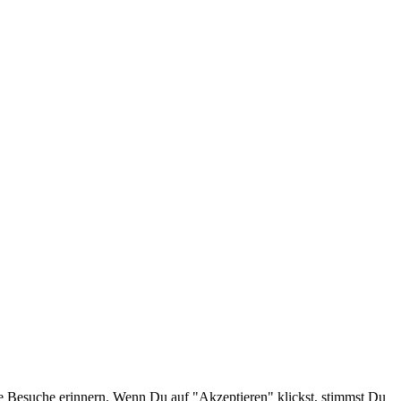
e Besuche erinnern. Wenn Du auf "Akzeptieren" klickst, stimmst Du