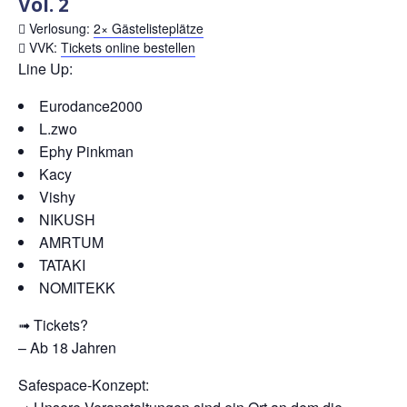
Vol. 2
Verlosung:
2× Gästelisteplätze
VVK:
Tickets online bestellen
Line Up:
Eurodance2000
L.zwo
Ephy Pinkman
Kacy
Vishy
NIKUSH
AMRTUM
TATAKI
NOMITEKK
➟ Tickets?
– Ab 18 Jahren
Safespace-Konzept: