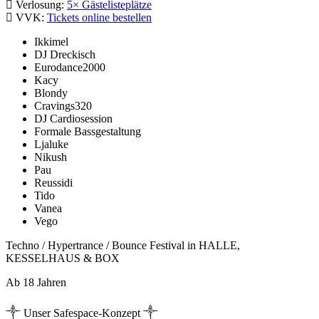
Verlosung:
5× Gästelisteplätze
VVK:
Tickets online bestellen
Ikkimel
DJ Dreckisch
Eurodance2000
Kacy
Blondy
Cravings320
DJ Cardiosession
Formale Bassgestaltung
Ljaluke
Nikush
Pau
Reussidi
Tido
Vanea
Vego
Techno / Hypertrance / Bounce Festival in HALLE,
KESSELHAUS & BOX
Ab 18 Jahren
༒ Unser Safespace-Konzept ༒