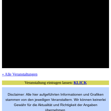
Mit Verlosungsaktion
Tickets im VVK
Mit Verlosungsaktion
Tickets im VVK
Tickets im VVK
Mit Verlosungsaktion
Mit Verlosungsaktion
Tickets im VVK
Mit Verlosungsaktion
VVK-Tickets
Mit Verlosungsaktion
Tickets im VVK
Mit Verlosungsaktion
Tickets im VVK
Tickets im VVK
Mit Verlosungsaktion
Mit Verlosungsaktion
Tickets im VVK
Freier Eintritt
per Anmeldung
« Alle Veranstaltungen
Veranstaltung eintragen lassen:
KLICK
Disclaimer: Alle hier aufgeführten Informationen und Grafiken
stammen von den jeweiligen Veranstaltern. Wir können keinerlei
Gewähr für die Aktualität und Richtigkeit der Angaben
übernehmen.