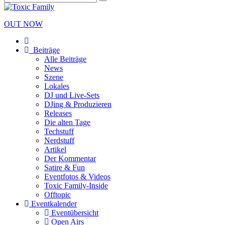
OUT NOW
Beiträge
Alle Beiträge
News
Szene
Lokales
DJ und Live-Sets
DJing & Produzieren
Releases
Die alten Tage
Techstuff
Nerdstuff
Artikel
Der Kommentar
Satire & Fun
Eventfotos & Videos
Toxic Family-Inside
Offtopic
Eventkalender
Eventübersicht
Open Airs