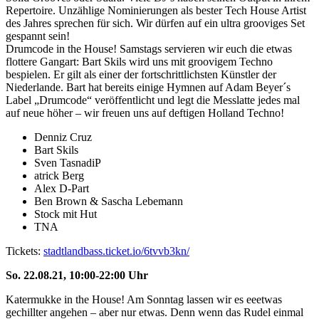
Repertoire. Unzählige Nominierungen als bester Tech House Artist
des Jahres sprechen für sich. Wir dürfen auf ein ultra grooviges Set
gespannt sein!
Drumcode in the House! Samstags servieren wir euch die etwas
flottere Gangart: Bart Skils wird uns mit groovigem Techno
bespielen. Er gilt als einer der fortschrittlichsten Künstler der
Niederlande. Bart hat bereits einige Hymnen auf Adam Beyer´s
Label „Drumcode“ veröffentlicht und legt die Messlatte jedes mal
auf neue höher – wir freuen uns auf deftigen Holland Techno!
Denniz Cruz
Bart Skils
Sven TasnadiP
atrick Berg
Alex D-Part
Ben Brown & Sascha Lebemann
Stock mit Hut
TNA
Tickets:
stadtlandbass.ticket.io/6tvvb3kn/
So. 22.08.21, 10:00-22:00 Uhr
Katermukke in the House! Am Sonntag lassen wir es eeetwas
gechillter angehen – aber nur etwas. Denn wenn das Rudel einmal