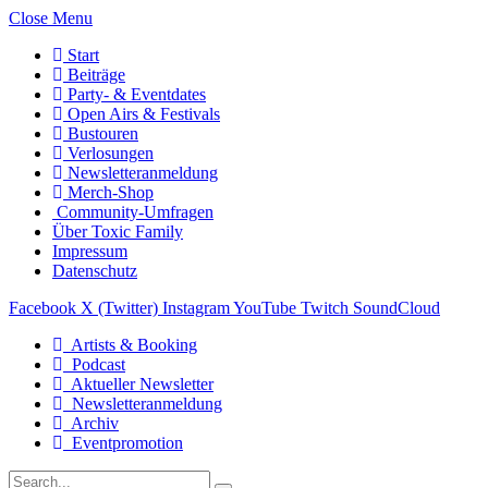
Close Menu
Start
Beiträge
Party- & Eventdates
Open Airs & Festivals
Bustouren
Verlosungen
Newsletteranmeldung
Merch-Shop
Community-Umfragen
Über Toxic Family
Impressum
Datenschutz
Facebook
X (Twitter)
Instagram
YouTube
Twitch
SoundCloud
Artists & Booking
Podcast
Aktueller Newsletter
Newsletteranmeldung
Archiv
Eventpromotion