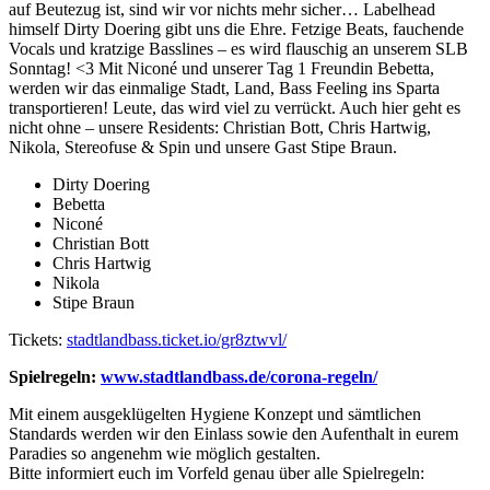
auf Beutezug ist, sind wir vor nichts mehr sicher… Labelhead
himself Dirty Doering gibt uns die Ehre. Fetzige Beats, fauchende
Vocals und kratzige Basslines – es wird flauschig an unserem SLB
Sonntag! <3 Mit Niconé und unserer Tag 1 Freundin Bebetta,
werden wir das einmalige Stadt, Land, Bass Feeling ins Sparta
transportieren! Leute, das wird viel zu verrückt. Auch hier geht es
nicht ohne – unsere Residents: Christian Bott, Chris Hartwig,
Nikola, Stereofuse & Spin und unsere Gast Stipe Braun.
Dirty Doering
Bebetta
Niconé
Christian Bott
Chris Hartwig
Nikola
Stipe Braun
Tickets:
stadtlandbass.ticket.io/gr8ztwvl/
Spielregeln:
www.stadtlandbass.de/corona-regeln/
Mit einem ausgeklügelten Hygiene Konzept und sämtlichen
Standards werden wir den Einlass sowie den Aufenthalt in eurem
Paradies so angenehm wie möglich gestalten.
Bitte informiert euch im Vorfeld genau über alle Spielregeln: