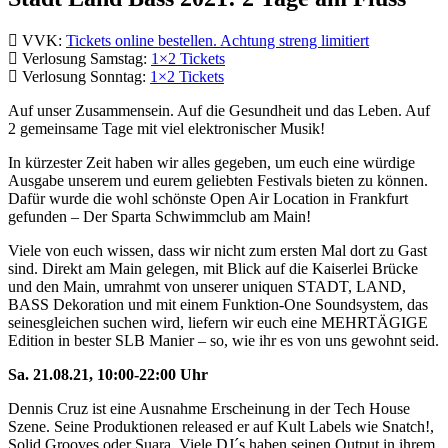
VVK:
Tickets online bestellen. Achtung streng limitiert
Verlosung Samstag:
1×2 Tickets
Verlosung Sonntag:
1×2 Tickets
Auf unser Zusammensein. Auf die Gesundheit und das Leben. Auf
2 gemeinsame Tage mit viel elektronischer Musik!
In kürzester Zeit haben wir alles gegeben, um euch eine würdige
Ausgabe unserem und eurem geliebten Festivals bieten zu können.
Dafür wurde die wohl schönste Open Air Location in Frankfurt
gefunden – Der Sparta Schwimmclub am Main!
Viele von euch wissen, dass wir nicht zum ersten Mal dort zu Gast
sind. Direkt am Main gelegen, mit Blick auf die Kaiserlei Brücke
und den Main, umrahmt von unserer uniquen STADT, LAND,
BASS Dekoration und mit einem Funktion-One Soundsystem, das
seinesgleichen suchen wird, liefern wir euch eine MEHRTÄGIGE
Edition in bester SLB Manier – so, wie ihr es von uns gewohnt seid.
Sa. 21.08.21, 10:00-22:00 Uhr
Dennis Cruz ist eine Ausnahme Erscheinung in der Tech House
Szene. Seine Produktionen released er auf Kult Labels wie Snatch!,
Solid Grooves oder Suara. Viele DJ´s haben seinen Output in ihrem