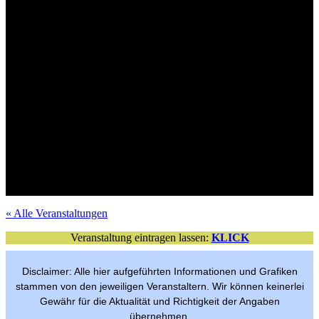
Mit Verlosungsaktion
Tickets im VVK
Mit Verlosungsaktion
Tickets im VVK
Tickets im VVK
Mit Verlosungsaktion
Mit Verlosungsaktion
Tickets im VVK
Mit Verlosungsaktion
VVK-Tickets
Mit Verlosungsaktion
Tickets im VVK
Mit Verlosungsaktion
Tickets im VVK
Tickets im VVK
Mit Verlosungsaktion
Mit Verlosungsaktion
Tickets im VVK
Freier Eintritt
per Anmeldung
« Alle Veranstaltungen
Veranstaltung eintragen lassen:
KLICK
Disclaimer: Alle hier aufgeführten Informationen und Grafiken
stammen von den jeweiligen Veranstaltern. Wir können keinerlei
Gewähr für die Aktualität und Richtigkeit der Angaben
übernehmen.