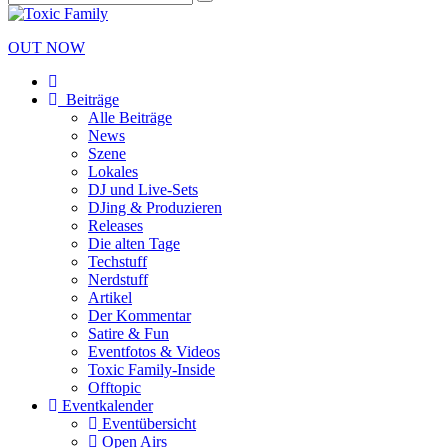
OUT NOW
Beiträge
Alle Beiträge
News
Szene
Lokales
DJ und Live-Sets
DJing & Produzieren
Releases
Die alten Tage
Techstuff
Nerdstuff
Artikel
Der Kommentar
Satire & Fun
Eventfotos & Videos
Toxic Family-Inside
Offtopic
Eventkalender
Eventübersicht
Open Airs