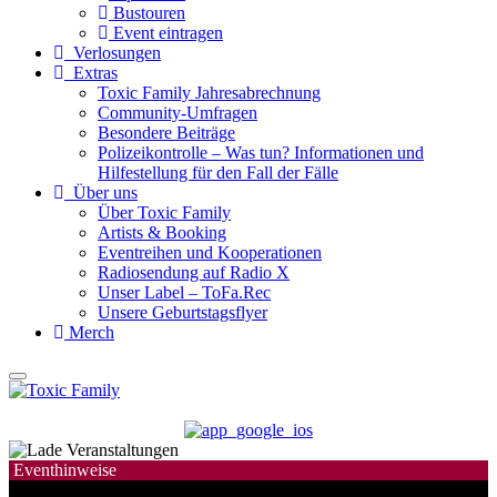
Bustouren
Event eintragen
Verlosungen
Extras
Toxic Family Jahresabrechnung
Community-Umfragen
Besondere Beiträge
Polizeikontrolle – Was tun? Informationen und
Hilfestellung für den Fall der Fälle
Über uns
Über Toxic Family
Artists & Booking
Eventreihen und Kooperationen
Radiosendung auf Radio X
Unser Label – ToFa.Rec
Unsere Geburtstagsflyer
Merch
Eventhinweise