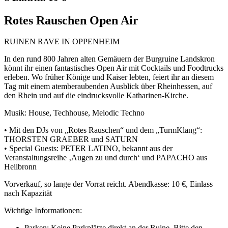
Rotes Rauschen Open Air
RUINEN RAVE IN OPPENHEIM
In den rund 800 Jahren alten Gemäuern der Burgruine Landskron
könnt ihr einen fantastisches Open Air mit Cocktails und Foodtrucks
erleben. Wo früher Könige und Kaiser lebten, feiert ihr an diesem
Tag mit einem atemberaubenden Ausblick über Rheinhessen, auf
den Rhein und auf die eindrucksvolle Katharinen-Kirche.
Musik: House, Techhouse, Melodic Techno
• Mit den DJs von „Rotes Rauschen“ und dem „TurmKlang“:
THORSTEN GRAEBER und SATURN
• Special Guests: PETER LATINO, bekannt aus der
Veranstaltungsreihe ‚Augen zu und durch‘ und PAPACHO aus
Heilbronn
Vorverkauf, so lange der Vorrat reicht. Abendkasse: 10 €, Einlass
nach Kapazität
Wichtige Informationen:
Parken: Keine Parkplätze direkt an der Ruine. Bitte den