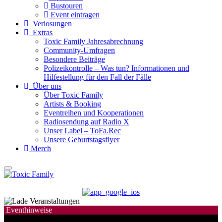
Bustouren
Event eintragen
Verlosungen
Extras
Toxic Family Jahresabrechnung
Community-Umfragen
Besondere Beiträge
Polizeikontrolle – Was tun? Informationen und
Hilfestellung für den Fall der Fälle
Über uns
Über Toxic Family
Artists & Booking
Eventreihen und Kooperationen
Radiosendung auf Radio X
Unser Label – ToFa.Rec
Unsere Geburtstagsflyer
Merch
Eventhinweise