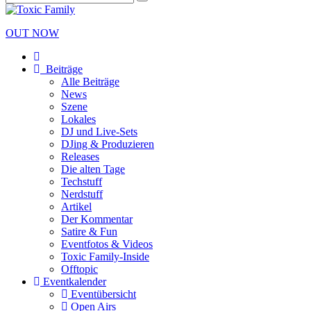
OUT NOW
Beiträge
Alle Beiträge
News
Szene
Lokales
DJ und Live-Sets
DJing & Produzieren
Releases
Die alten Tage
Techstuff
Nerdstuff
Artikel
Der Kommentar
Satire & Fun
Eventfotos & Videos
Toxic Family-Inside
Offtopic
Eventkalender
Eventübersicht
Open Airs