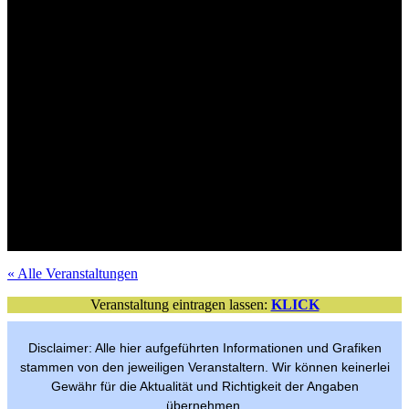
Mit Verlosungsaktion
Tickets im VVK
Mit Verlosungsaktion
Tickets im VVK
Tickets im VVK
Mit Verlosungsaktion
Mit Verlosungsaktion
Tickets im VVK
Mit Verlosungsaktion
VVK-Tickets
Mit Verlosungsaktion
Tickets im VVK
Mit Verlosungsaktion
Tickets im VVK
Tickets im VVK
Mit Verlosungsaktion
Mit Verlosungsaktion
Tickets im VVK
Freier Eintritt
per Anmeldung
« Alle Veranstaltungen
Veranstaltung eintragen lassen:
KLICK
Disclaimer: Alle hier aufgeführten Informationen und Grafiken
stammen von den jeweiligen Veranstaltern. Wir können keinerlei
Gewähr für die Aktualität und Richtigkeit der Angaben
übernehmen.