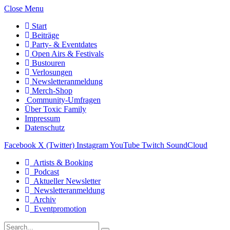
Close Menu
Start
Beiträge
Party- & Eventdates
Open Airs & Festivals
Bustouren
Verlosungen
Newsletteranmeldung
Merch-Shop
Community-Umfragen
Über Toxic Family
Impressum
Datenschutz
Facebook
X (Twitter)
Instagram
YouTube
Twitch
SoundCloud
Artists & Booking
Podcast
Aktueller Newsletter
Newsletteranmeldung
Archiv
Eventpromotion