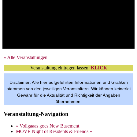
Tickets im VVK
Mit Verlosungsaktion
VVK-Tickets
Mit Verlosungsaktion
Tickets im VVK
Mit Verlosungsaktion
Tickets im VVK
Tickets im VVK
Mit Verlosungsaktion
Mit Verlosungsaktion
Tickets im VVK
Freier Eintritt
per Anmeldung
« Alle Veranstaltungen
Veranstaltung eintragen lassen:
KLICK
Disclaimer: Alle hier aufgeführten Informationen und Grafiken
stammen von den jeweiligen Veranstaltern. Wir können keinerlei
Gewähr für die Aktualität und Richtigkeit der Angaben
übernehmen.
Veranstaltung-Navigation
«
Vollgaaas goes New Basement
MOVE Night of Residents & Friends
»