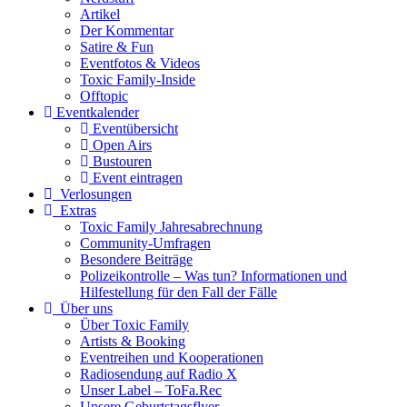
Artikel
Der Kommentar
Satire & Fun
Eventfotos & Videos
Toxic Family-Inside
Offtopic
Eventkalender
Eventübersicht
Open Airs
Bustouren
Event eintragen
Verlosungen
Extras
Toxic Family Jahresabrechnung
Community-Umfragen
Besondere Beiträge
Polizeikontrolle – Was tun? Informationen und
Hilfestellung für den Fall der Fälle
Über uns
Über Toxic Family
Artists & Booking
Eventreihen und Kooperationen
Radiosendung auf Radio X
Unser Label – ToFa.Rec
Unsere Geburtstagsflyer