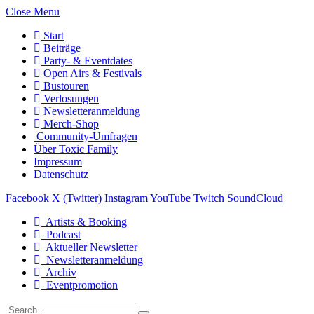
Close Menu
Start
Beiträge
Party- & Eventdates
Open Airs & Festivals
Bustouren
Verlosungen
Newsletteranmeldung
Merch-Shop
Community-Umfragen
Über Toxic Family
Impressum
Datenschutz
Facebook
X (Twitter)
Instagram
YouTube
Twitch
SoundCloud
Artists & Booking
Podcast
Aktueller Newsletter
Newsletteranmeldung
Archiv
Eventpromotion