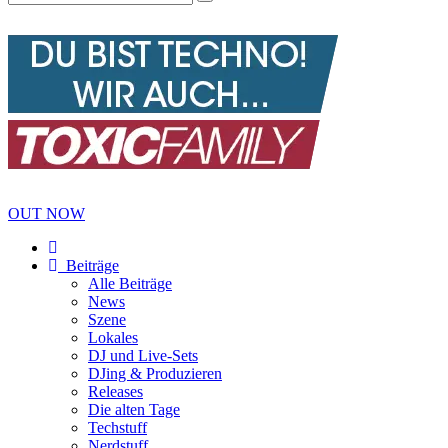
OUT NOW
Beiträge
Alle Beiträge
News
Szene
Lokales
DJ und Live-Sets
DJing & Produzieren
Releases
Die alten Tage
Techstuff
Nerdstuff