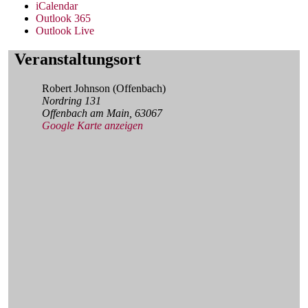
iCalendar
Outlook 365
Outlook Live
Veranstaltungsort
Robert Johnson (Offenbach)
Nordring 131
Offenbach am Main
,
63067
Google Karte anzeigen