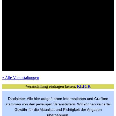
Mit Verlosungsaktion
Tickets im VVK
Mit Verlosungsaktion
Tickets im VVK
Tickets im VVK
Mit Verlosungsaktion
Mit Verlosungsaktion
Tickets im VVK
Mit Verlosungsaktion
VVK-Tickets
Mit Verlosungsaktion
Tickets im VVK
Mit Verlosungsaktion
Tickets im VVK
Tickets im VVK
Mit Verlosungsaktion
Mit Verlosungsaktion
Tickets im VVK
Freier Eintritt
per Anmeldung
« Alle Veranstaltungen
Veranstaltung eintragen lassen:
KLICK
Disclaimer: Alle hier aufgeführten Informationen und Grafiken
stammen von den jeweiligen Veranstaltern. Wir können keinerlei
Gewähr für die Aktualität und Richtigkeit der Angaben
übernehmen.