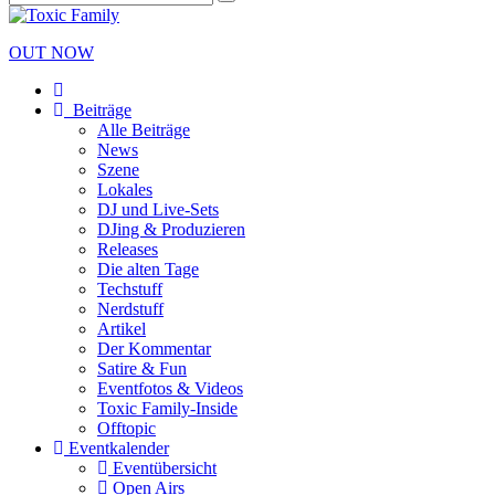
OUT NOW
Beiträge
Alle Beiträge
News
Szene
Lokales
DJ und Live-Sets
DJing & Produzieren
Releases
Die alten Tage
Techstuff
Nerdstuff
Artikel
Der Kommentar
Satire & Fun
Eventfotos & Videos
Toxic Family-Inside
Offtopic
Eventkalender
Eventübersicht
Open Airs