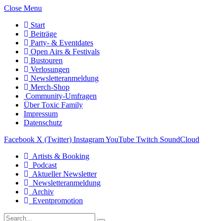
Close Menu
Start
Beiträge
Party- & Eventdates
Open Airs & Festivals
Bustouren
Verlosungen
Newsletteranmeldung
Merch-Shop
Community-Umfragen
Über Toxic Family
Impressum
Datenschutz
Facebook
X (Twitter)
Instagram
YouTube
Twitch
SoundCloud
Artists & Booking
Podcast
Aktueller Newsletter
Newsletteranmeldung
Archiv
Eventpromotion