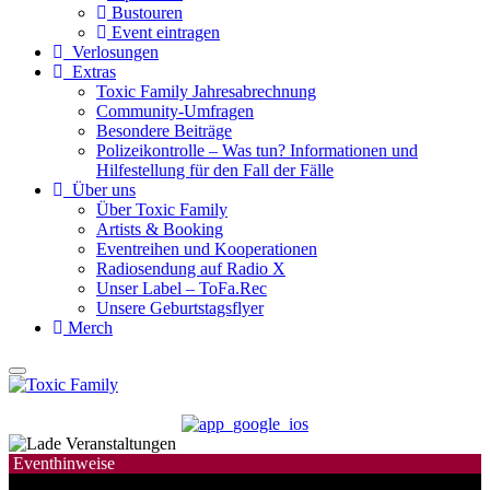
Bustouren
Event eintragen
Verlosungen
Extras
Toxic Family Jahresabrechnung
Community-Umfragen
Besondere Beiträge
Polizeikontrolle – Was tun? Informationen und
Hilfestellung für den Fall der Fälle
Über uns
Über Toxic Family
Artists & Booking
Eventreihen und Kooperationen
Radiosendung auf Radio X
Unser Label – ToFa.Rec
Unsere Geburtstagsflyer
Merch
Eventhinweise