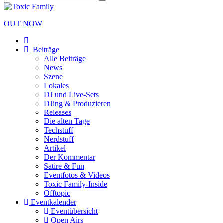
OUT NOW
Beiträge
Alle Beiträge
News
Szene
Lokales
DJ und Live-Sets
DJing & Produzieren
Releases
Die alten Tage
Techstuff
Nerdstuff
Artikel
Der Kommentar
Satire & Fun
Eventfotos & Videos
Toxic Family-Inside
Offtopic
Eventkalender
Eventübersicht
Open Airs