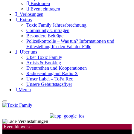
Bustouren
Event eintragen
Verlosungen
Extras
Toxic Family Jahresabrechnung
Community-Umfragen
Besondere Beiträge
Polizeikontrolle – Was tun? Informationen und
Hilfestellung für den Fall der Fälle
Über uns
Über Toxic Family
Artists & Booking
Eventreihen und Kooperationen
Radiosendung auf Radio X
Unser Label – ToFa.Rec
Unsere Geburtstagsflyer
Merch
Eventhinweise