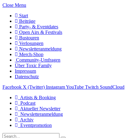
Close Menu
Start
Beiträge
Party- & Eventdates
Open Airs & Festivals
Bustouren
Verlosungen
Newsletteranmeldung
Merch-Shop
Community-Umfragen
Über Toxic Family
Impressum
Datenschutz
Facebook
X (Twitter)
Instagram
YouTube
Twitch
SoundCloud
Artists & Booking
Podcast
Aktueller Newsletter
Newsletteranmeldung
Archiv
Eventpromotion