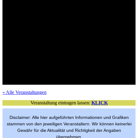
Mit Verlosungsaktion
Tickets im VVK
Mit Verlosungsaktion
Tickets im VVK
Tickets im VVK
Mit Verlosungsaktion
Mit Verlosungsaktion
Tickets im VVK
Mit Verlosungsaktion
VVK-Tickets
Mit Verlosungsaktion
Tickets im VVK
Mit Verlosungsaktion
Tickets im VVK
Tickets im VVK
Mit Verlosungsaktion
Mit Verlosungsaktion
Tickets im VVK
Freier Eintritt
per Anmeldung
« Alle Veranstaltungen
Veranstaltung eintragen lassen:
KLICK
Disclaimer: Alle hier aufgeführten Informationen und Grafiken
stammen von den jeweiligen Veranstaltern. Wir können keinerlei
Gewähr für die Aktualität und Richtigkeit der Angaben
übernehmen.