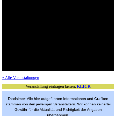
Mit Verlosungsaktion
Tickets im VVK
Mit Verlosungsaktion
Tickets im VVK
Tickets im VVK
Mit Verlosungsaktion
Mit Verlosungsaktion
Tickets im VVK
Mit Verlosungsaktion
VVK-Tickets
Mit Verlosungsaktion
Tickets im VVK
Mit Verlosungsaktion
Tickets im VVK
Tickets im VVK
Mit Verlosungsaktion
Mit Verlosungsaktion
Tickets im VVK
Freier Eintritt
per Anmeldung
« Alle Veranstaltungen
Veranstaltung eintragen lassen:
KLICK
Disclaimer: Alle hier aufgeführten Informationen und Grafiken
stammen von den jeweiligen Veranstaltern. Wir können keinerlei
Gewähr für die Aktualität und Richtigkeit der Angaben
übernehmen.