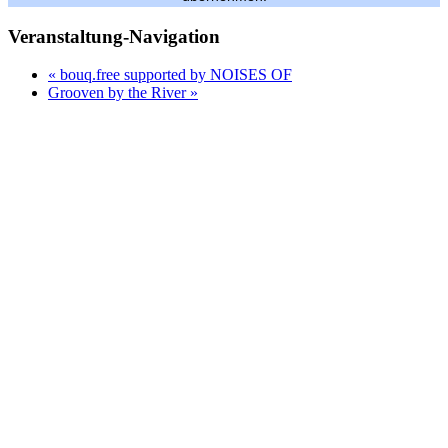
Veranstaltung-Navigation
«
bouq.free supported by NOISES OF
Grooven by the River
»