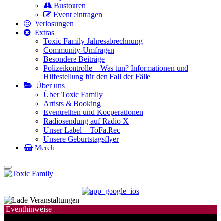
Bustouren
Event eintragen
Verlosungen
Extras
Toxic Family Jahresabrechnung
Community-Umfragen
Besondere Beiträge
Polizeikontrolle – Was tun? Informationen und
Hilfestellung für den Fall der Fälle
Über uns
Über Toxic Family
Artists & Booking
Eventreihen und Kooperationen
Radiosendung auf Radio X
Unser Label – ToFa.Rec
Unsere Geburtstagsflyer
Merch
Eventhinweise