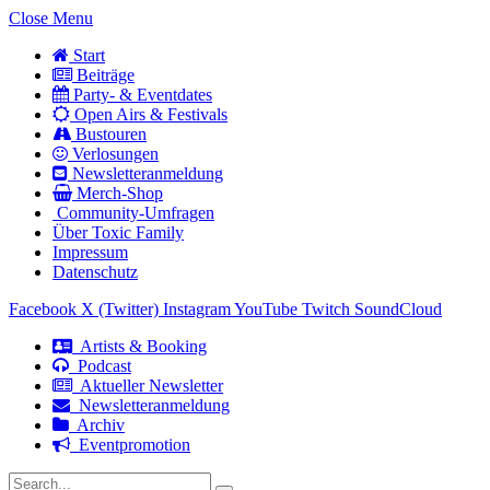
Close Menu
Start
Beiträge
Party- & Eventdates
Open Airs & Festivals
Bustouren
Verlosungen
Newsletteranmeldung
Merch-Shop
Community-Umfragen
Über Toxic Family
Impressum
Datenschutz
Facebook
X (Twitter)
Instagram
YouTube
Twitch
SoundCloud
Artists & Booking
Podcast
Aktueller Newsletter
Newsletteranmeldung
Archiv
Eventpromotion