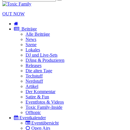
OUT NOW
Beiträge
Alle Beiträge
News
Szene
Lokales
DJ und Live-Sets
DJing & Produzieren
Releases
Die alten Tage
Techstuff
Nerdstuff
Artikel
Der Kommentar
Satire & Fun
Eventfotos & Videos
Toxic Family-Inside
Offtopic
Eventkalender
Eventübersicht
Open Airs