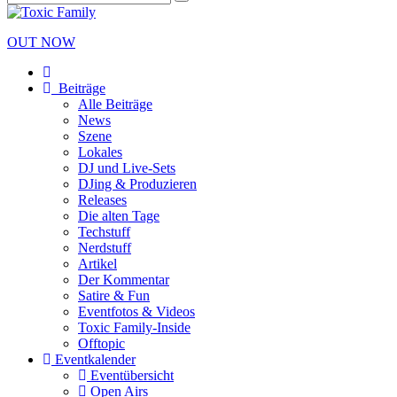
OUT NOW
Beiträge
Alle Beiträge
News
Szene
Lokales
DJ und Live-Sets
DJing & Produzieren
Releases
Die alten Tage
Techstuff
Nerdstuff
Artikel
Der Kommentar
Satire & Fun
Eventfotos & Videos
Toxic Family-Inside
Offtopic
Eventkalender
Eventübersicht
Open Airs