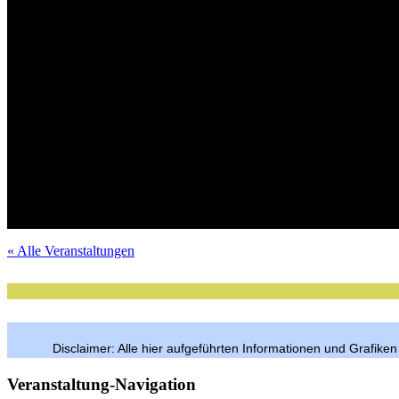
Tickets im VVK
Mit Verlosungsaktion
Tickets im VVK
Tickets im VVK
Mit Verlosungsaktion
Mit Verlosungsaktion
Tickets im VVK
Mit Verlosungsaktion
VVK-Tickets
Mit Verlosungsaktion
Tickets im VVK
Mit Verlosungsaktion
Tickets im VVK
Tickets im VVK
Mit Verlosungsaktion
Mit Verlosungsaktion
Tickets im VVK
Freier Eintritt
per Anmeldung
« Alle Veranstaltungen
Disclaimer: Alle hier aufgeführten Informationen und Grafike
Veranstaltung-Navigation