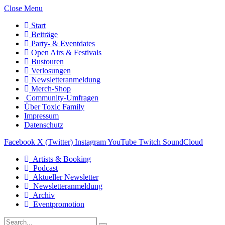
Close Menu
Start
Beiträge
Party- & Eventdates
Open Airs & Festivals
Bustouren
Verlosungen
Newsletteranmeldung
Merch-Shop
Community-Umfragen
Über Toxic Family
Impressum
Datenschutz
Facebook
X (Twitter)
Instagram
YouTube
Twitch
SoundCloud
Artists & Booking
Podcast
Aktueller Newsletter
Newsletteranmeldung
Archiv
Eventpromotion