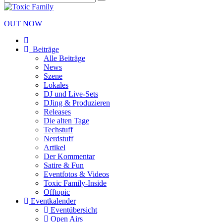
OUT NOW
Beiträge
Alle Beiträge
News
Szene
Lokales
DJ und Live-Sets
DJing & Produzieren
Releases
Die alten Tage
Techstuff
Nerdstuff
Artikel
Der Kommentar
Satire & Fun
Eventfotos & Videos
Toxic Family-Inside
Offtopic
Eventkalender
Eventübersicht
Open Airs