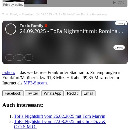
Toxic Family – Frankfurt
·
24.09.2025 – ToFa Nightshift mit Romina Haverkamp
radio x
– das werbefreie Frankfurter Stadtradio. Zu empfangen in
Frankfurt/M. über Ukw 91,8 Mhz. + Kabel 99,85 Mhz. oder im
Internet als
MP3-Stream
.
Facebook
Twitter
WhatsApp
Reddit
Email
Auch interessant:
ToFa Nightshift vom 26.02.2025 mit Tom Marvin
ToFa Nightshift vom 27.08.2025 mit ChrisDizz &
C.O.S.M.O.