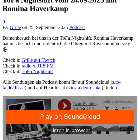
ToFa Nightshift vom 24.09.2025 mit
Romina Haverkamp
0
By
Grille
on
25. September 2025
Podcast
Damenbesuch bei uns in der ToFa Nightshift. Romina Haverkamp
hat uns besucht und ordentlich die Ohren mit Ravesound versorgt.
😀
Check it:
Grille auf Twitch
Check it:
radio x 91.8 FM
Check it:
ToFa Nightshift
Alle Sendungen als Podcast könnt Ihr auf Soundcloud (
s.to-
fa.de/tfnssc
) und auf Hearthis.at (
s.to-fa.de/tfnshtat
) finden.