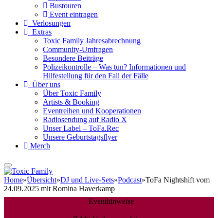
Bustouren
Event eintragen
Verlosungen
Extras
Toxic Family Jahresabrechnung
Community-Umfragen
Besondere Beiträge
Polizeikontrolle – Was tun? Informationen und
Hilfestellung für den Fall der Fälle
Über uns
Über Toxic Family
Artists & Booking
Eventreihen und Kooperationen
Radiosendung auf Radio X
Unser Label – ToFa.Rec
Unsere Geburtstagsflyer
Merch
Home
»
Übersicht
»
DJ und Live-Sets
»
Podcast
»
ToFa Nightshift vom
24.09.2025 mit Romina Haverkamp
Eventhinweise