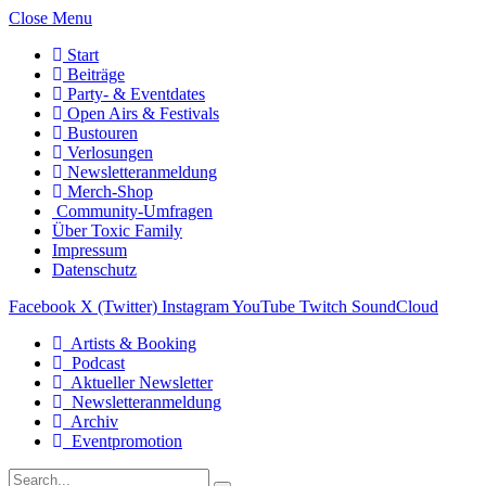
Close Menu
Start
Beiträge
Party- & Eventdates
Open Airs & Festivals
Bustouren
Verlosungen
Newsletteranmeldung
Merch-Shop
Community-Umfragen
Über Toxic Family
Impressum
Datenschutz
Facebook
X (Twitter)
Instagram
YouTube
Twitch
SoundCloud
Artists & Booking
Podcast
Aktueller Newsletter
Newsletteranmeldung
Archiv
Eventpromotion