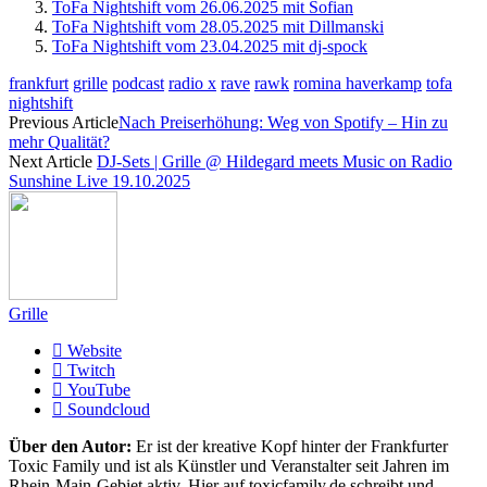
ToFa Nightshift vom 26.06.2025 mit Sofian
ToFa Nightshift vom 28.05.2025 mit Dillmanski
ToFa Nightshift vom 23.04.2025 mit dj-spock
frankfurt
grille
podcast
radio x
rave
rawk
romina haverkamp
tofa
nightshift
Previous Article
Nach Preiserhöhung: Weg von Spotify – Hin zu
mehr Qualität?
Next Article
DJ-Sets | Grille @ Hildegard meets Music on Radio
Sunshine Live 19.10.2025
Grille
Website
Twitch
YouTube
Soundcloud
Über den Autor:
Er ist der kreative Kopf hinter der Frankfurter
Toxic Family und ist als Künstler und Veranstalter seit Jahren im
Rhein-Main-Gebiet aktiv. Hier auf toxicfamily.de schreibt und