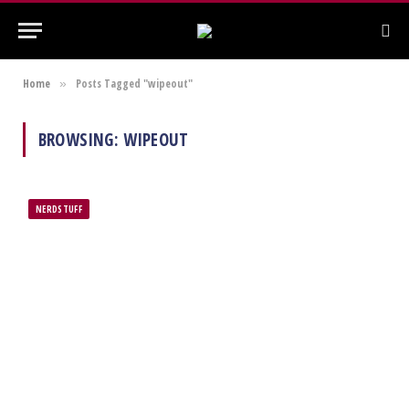
Home
Posts Tagged "wipeout"
»
BROWSING:
WIPEOUT
NERDSTUFF