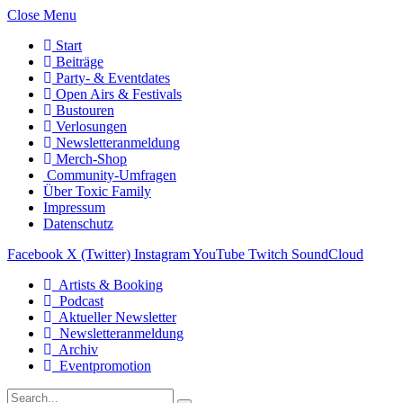
Close Menu
Start
Beiträge
Party- & Eventdates
Open Airs & Festivals
Bustouren
Verlosungen
Newsletteranmeldung
Merch-Shop
Community-Umfragen
Über Toxic Family
Impressum
Datenschutz
Facebook
X (Twitter)
Instagram
YouTube
Twitch
SoundCloud
Artists & Booking
Podcast
Aktueller Newsletter
Newsletteranmeldung
Archiv
Eventpromotion