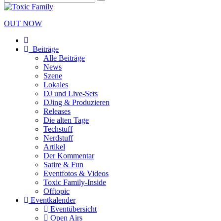
OUT NOW
Beiträge
Alle Beiträge
News
Szene
Lokales
DJ und Live-Sets
DJing & Produzieren
Releases
Die alten Tage
Techstuff
Nerdstuff
Artikel
Der Kommentar
Satire & Fun
Eventfotos & Videos
Toxic Family-Inside
Offtopic
Eventkalender
Eventübersicht
Open Airs