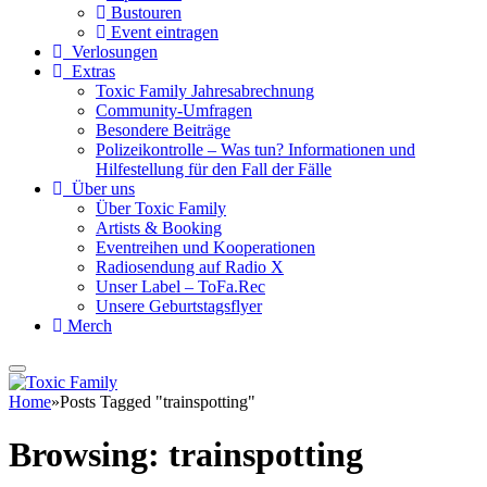
Bustouren
Event eintragen
Verlosungen
Extras
Toxic Family Jahresabrechnung
Community-Umfragen
Besondere Beiträge
Polizeikontrolle – Was tun? Informationen und
Hilfestellung für den Fall der Fälle
Über uns
Über Toxic Family
Artists & Booking
Eventreihen und Kooperationen
Radiosendung auf Radio X
Unser Label – ToFa.Rec
Unsere Geburtstagsflyer
Merch
Home
»
Posts Tagged "trainspotting"
Browsing:
trainspotting