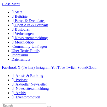
Close Menu
Start
Beiträge
Party- & Eventdates
Open Airs & Festivals
Bustouren
Verlosungen
Newsletteranmeldung
Merch-Shop
Community-Umfragen
Über Toxic Family
Impressum
Datenschutz
Facebook
X (Twitter)
Instagram
YouTube
Twitch
SoundCloud
Artists & Booking
Podcast
Aktueller Newsletter
Newsletteranmeldung
Archiv
Eventpromotion