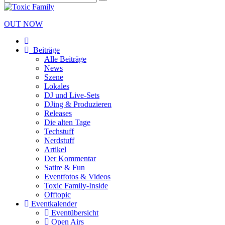
OUT NOW
Beiträge
Alle Beiträge
News
Szene
Lokales
DJ und Live-Sets
DJing & Produzieren
Releases
Die alten Tage
Techstuff
Nerdstuff
Artikel
Der Kommentar
Satire & Fun
Eventfotos & Videos
Toxic Family-Inside
Offtopic
Eventkalender
Eventübersicht
Open Airs