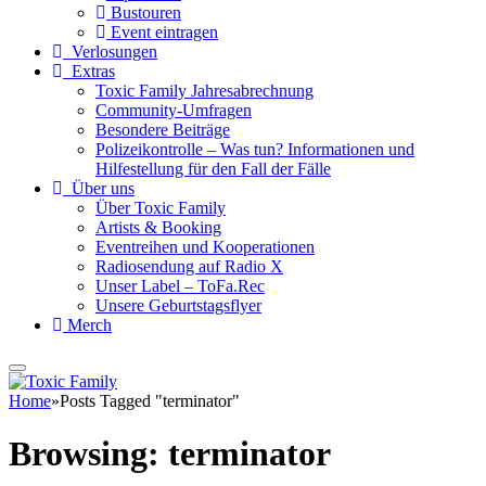
Bustouren
Event eintragen
Verlosungen
Extras
Toxic Family Jahresabrechnung
Community-Umfragen
Besondere Beiträge
Polizeikontrolle – Was tun? Informationen und
Hilfestellung für den Fall der Fälle
Über uns
Über Toxic Family
Artists & Booking
Eventreihen und Kooperationen
Radiosendung auf Radio X
Unser Label – ToFa.Rec
Unsere Geburtstagsflyer
Merch
Home
»
Posts Tagged "terminator"
Browsing:
terminator