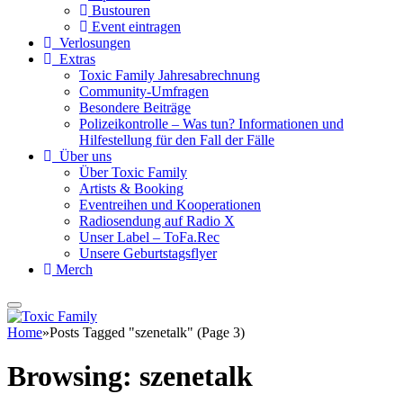
Bustouren
Event eintragen
Verlosungen
Extras
Toxic Family Jahresabrechnung
Community-Umfragen
Besondere Beiträge
Polizeikontrolle – Was tun? Informationen und
Hilfestellung für den Fall der Fälle
Über uns
Über Toxic Family
Artists & Booking
Eventreihen und Kooperationen
Radiosendung auf Radio X
Unser Label – ToFa.Rec
Unsere Geburtstagsflyer
Merch
Home
»
Posts Tagged "szenetalk" (Page 3)
Browsing:
szenetalk