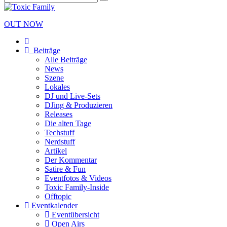
OUT NOW
Beiträge
Alle Beiträge
News
Szene
Lokales
DJ und Live-Sets
DJing & Produzieren
Releases
Die alten Tage
Techstuff
Nerdstuff
Artikel
Der Kommentar
Satire & Fun
Eventfotos & Videos
Toxic Family-Inside
Offtopic
Eventkalender
Eventübersicht
Open Airs