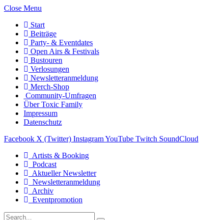
Close Menu
Start
Beiträge
Party- & Eventdates
Open Airs & Festivals
Bustouren
Verlosungen
Newsletteranmeldung
Merch-Shop
Community-Umfragen
Über Toxic Family
Impressum
Datenschutz
Facebook
X (Twitter)
Instagram
YouTube
Twitch
SoundCloud
Artists & Booking
Podcast
Aktueller Newsletter
Newsletteranmeldung
Archiv
Eventpromotion