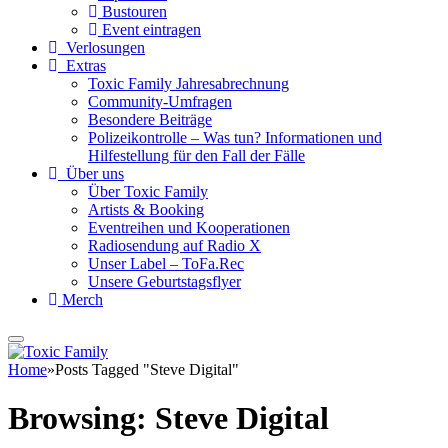
Bustouren
Event eintragen
Verlosungen
Extras
Toxic Family Jahresabrechnung
Community-Umfragen
Besondere Beiträge
Polizeikontrolle – Was tun? Informationen und
Hilfestellung für den Fall der Fälle
Über uns
Über Toxic Family
Artists & Booking
Eventreihen und Kooperationen
Radiosendung auf Radio X
Unser Label – ToFa.Rec
Unsere Geburtstagsflyer
Merch
Home
»
Posts Tagged "Steve Digital"
Browsing:
Steve Digital