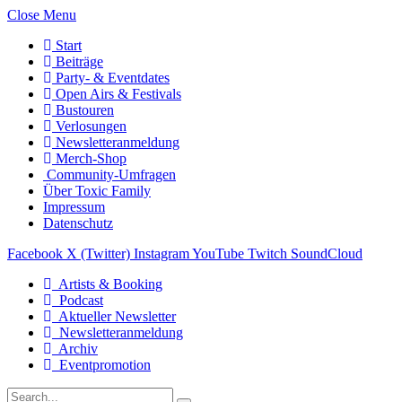
Close Menu
Start
Beiträge
Party- & Eventdates
Open Airs & Festivals
Bustouren
Verlosungen
Newsletteranmeldung
Merch-Shop
Community-Umfragen
Über Toxic Family
Impressum
Datenschutz
Facebook
X (Twitter)
Instagram
YouTube
Twitch
SoundCloud
Artists & Booking
Podcast
Aktueller Newsletter
Newsletteranmeldung
Archiv
Eventpromotion