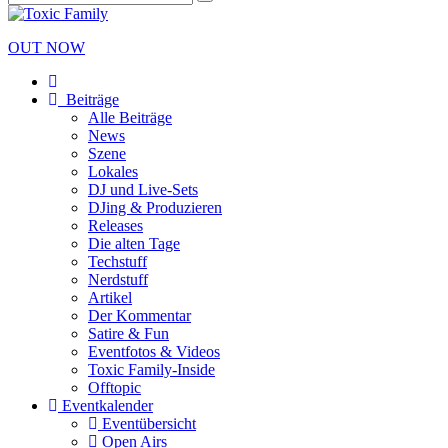
OUT NOW
Beiträge
Alle Beiträge
News
Szene
Lokales
DJ und Live-Sets
DJing & Produzieren
Releases
Die alten Tage
Techstuff
Nerdstuff
Artikel
Der Kommentar
Satire & Fun
Eventfotos & Videos
Toxic Family-Inside
Offtopic
Eventkalender
Eventübersicht
Open Airs