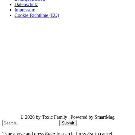
Datenschutz
Impressum
Cookie-Richtlinie (EU)
2026 by Toxic Family | Powered by SmartMag
Submit
Type above and press
Enter
to search. Press
Esc
to cancel.