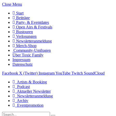
Close Menu
Start
Beiträge
Party- & Eventdates
Open Airs & Festivals
Bustouren
Verlosungen
Newsletteranmeldung
Merch-Shop
Community-Umfragen
Über Toxic Family
Impressum
Datenschutz
Facebook
X (Twitter)
Instagram
YouTube
Twitch
SoundCloud
Artists & Booking
Podcast
Aktueller Newsletter
Newsletteranmeldung
Archiv
Eventpromotion