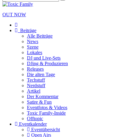
OUT NOW
Beiträge
Alle Beiträge
News
Szene
Lokales
DJ und Live-Sets
DJing & Produzieren
Releases
Die alten Tage
Techstuff
Nerdstuff
Artikel
Der Kommentar
Satire & Fun
Eventfotos & Videos
Toxic Family-Inside
Offtopic
Eventkalender
Eventübersicht
Open Airs