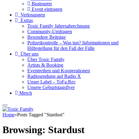
Bustouren
Event eintragen
Verlosungen
Extras
Toxic Family Jahresabrechnung
Community-Umfragen
Besondere Beiträge
Polizeikontrolle – Was tun? Informationen und
Hilfestellung für den Fall der Fälle
Über uns
Über Toxic Family
Artists & Booking
Eventreihen und Kooperationen
Radiosendung auf Radio X
Unser Label – ToFa.Rec
Unsere Geburtstagsflyer
Merch
Home
»
Posts Tagged "Stardust"
Browsing:
Stardust