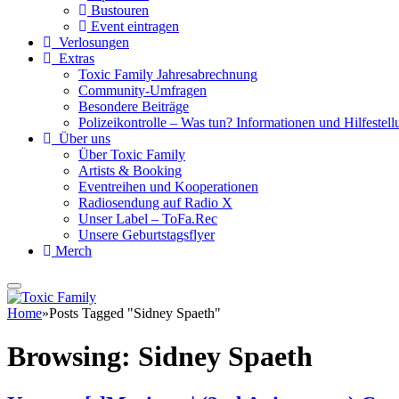
Bustouren
Event eintragen
Verlosungen
Extras
Toxic Family Jahresabrechnung
Community-Umfragen
Besondere Beiträge
Polizeikontrolle – Was tun? Informationen und Hilfestellu
Über uns
Über Toxic Family
Artists & Booking
Eventreihen und Kooperationen
Radiosendung auf Radio X
Unser Label – ToFa.Rec
Unsere Geburtstagsflyer
Merch
Home
»
Posts Tagged "Sidney Spaeth"
Browsing:
Sidney Spaeth