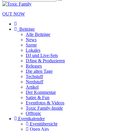
OUT NOW
Beiträge
Alle Beiträge
News
Szene
Lokales
DJ und Live-Sets
DJing & Produzieren
Releases
Die alten Tage
Techstuff
Nerdstuff
Artikel
Der Kommentar
Satire & Fun
Eventfotos & Videos
Toxic Family-Inside
Offtopic
Eventkalender
Eventübersicht
Open Airs