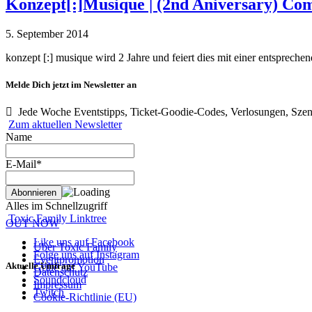
Konzept[:]Musique | (2nd Aniversary) Com
5. September 2014
konzept [:] musique wird 2 Jahre und feiert dies mit einer entsprec
Melde Dich jetzt im Newsletter an
Jede Woche Eventstipps, Ticket-Goodie-Codes, Verlosungen, Szen
Zum aktuellen Newsletter
Name
E-Mail*
Alles im Schnellzugriff
Toxic Family Linktree
OUT NOW
Like uns auf Facebook
Über Toxic Family
Folge uns auf Instagram
Eventpromotion
Aktuelle Umfrage
Grille auf YouTube
Datenschutz
Soundcloud
Impressum
Twitch
Cookie-Richtlinie (EU)