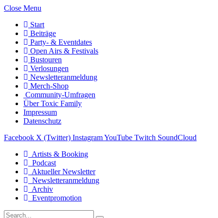
Close Menu
Start
Beiträge
Party- & Eventdates
Open Airs & Festivals
Bustouren
Verlosungen
Newsletteranmeldung
Merch-Shop
Community-Umfragen
Über Toxic Family
Impressum
Datenschutz
Facebook
X (Twitter)
Instagram
YouTube
Twitch
SoundCloud
Artists & Booking
Podcast
Aktueller Newsletter
Newsletteranmeldung
Archiv
Eventpromotion