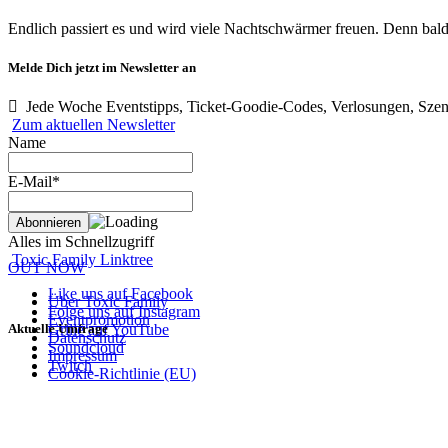
Endlich passiert es und wird viele Nachtschwärmer freuen. Denn bal
Melde Dich jetzt im Newsletter an
Jede Woche Eventstipps, Ticket-Goodie-Codes, Verlosungen, Szen
Zum aktuellen Newsletter
Name
E-Mail*
Alles im Schnellzugriff
Toxic Family Linktree
OUT NOW
Like uns auf Facebook
Über Toxic Family
Folge uns auf Instagram
Eventpromotion
Aktuelle Umfrage
Grille auf YouTube
Datenschutz
Soundcloud
Impressum
Twitch
Cookie-Richtlinie (EU)