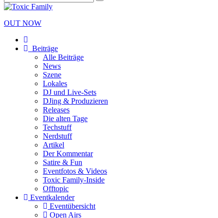
OUT NOW
Beiträge
Alle Beiträge
News
Szene
Lokales
DJ und Live-Sets
DJing & Produzieren
Releases
Die alten Tage
Techstuff
Nerdstuff
Artikel
Der Kommentar
Satire & Fun
Eventfotos & Videos
Toxic Family-Inside
Offtopic
Eventkalender
Eventübersicht
Open Airs