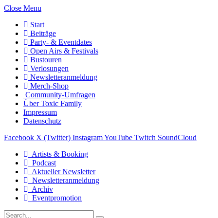
Close Menu
Start
Beiträge
Party- & Eventdates
Open Airs & Festivals
Bustouren
Verlosungen
Newsletteranmeldung
Merch-Shop
Community-Umfragen
Über Toxic Family
Impressum
Datenschutz
Facebook
X (Twitter)
Instagram
YouTube
Twitch
SoundCloud
Artists & Booking
Podcast
Aktueller Newsletter
Newsletteranmeldung
Archiv
Eventpromotion