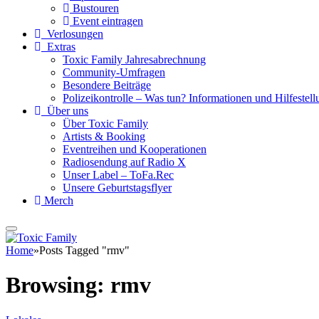
Bustouren
Event eintragen
Verlosungen
Extras
Toxic Family Jahresabrechnung
Community-Umfragen
Besondere Beiträge
Polizeikontrolle – Was tun? Informationen und Hilfestellu
Über uns
Über Toxic Family
Artists & Booking
Eventreihen und Kooperationen
Radiosendung auf Radio X
Unser Label – ToFa.Rec
Unsere Geburtstagsflyer
Merch
Home
»
Posts Tagged "rmv"
Browsing:
rmv