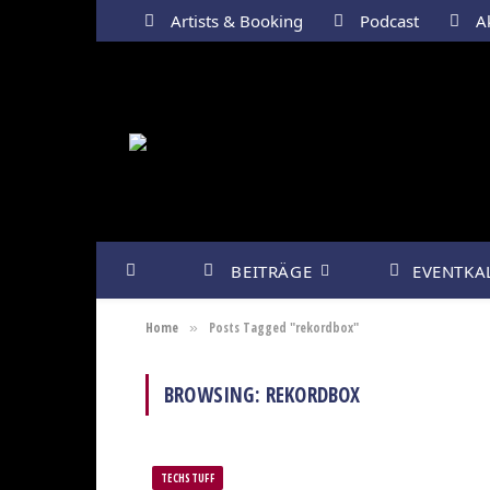
Artists & Booking
Podcast
Ak
BEITRÄGE
EVENTKA
Home
Posts Tagged "rekordbox"
»
BROWSING:
REKORDBOX
TECHSTUFF