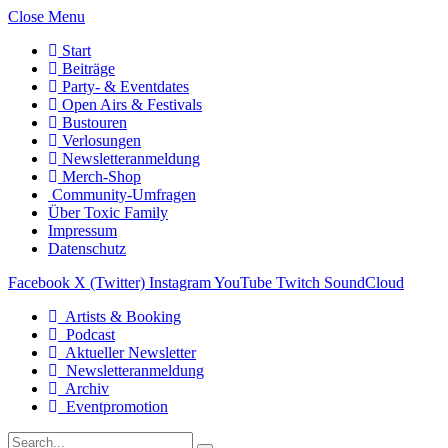
Close Menu
Start
Beiträge
Party- & Eventdates
Open Airs & Festivals
Bustouren
Verlosungen
Newsletteranmeldung
Merch-Shop
Community-Umfragen
Über Toxic Family
Impressum
Datenschutz
Facebook
X (Twitter)
Instagram
YouTube
Twitch
SoundCloud
Artists & Booking
Podcast
Aktueller Newsletter
Newsletteranmeldung
Archiv
Eventpromotion