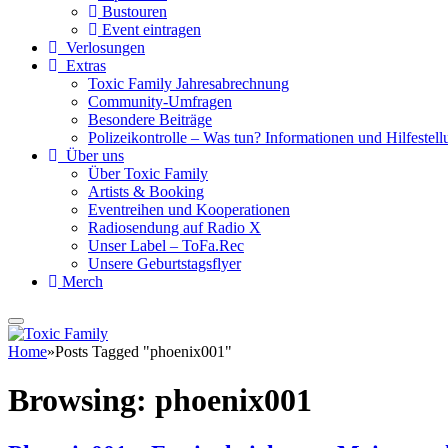
Bustouren
Event eintragen
Verlosungen
Extras
Toxic Family Jahresabrechnung
Community-Umfragen
Besondere Beiträge
Polizeikontrolle – Was tun? Informationen und Hilfestellu
Über uns
Über Toxic Family
Artists & Booking
Eventreihen und Kooperationen
Radiosendung auf Radio X
Unser Label – ToFa.Rec
Unsere Geburtstagsflyer
Merch
Home
»
Posts Tagged "phoenix001"
Browsing:
phoenix001