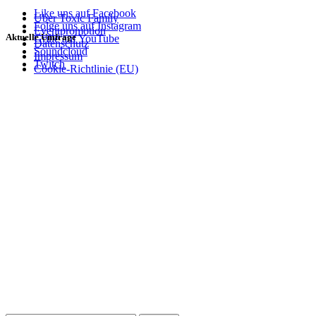
Like uns auf Facebook
Über Toxic Family
Folge uns auf Instagram
Eventpromotion
Aktuelle Umfrage
Grille auf YouTube
Datenschutz
Soundcloud
Impressum
Twitch
Cookie-Richtlinie (EU)