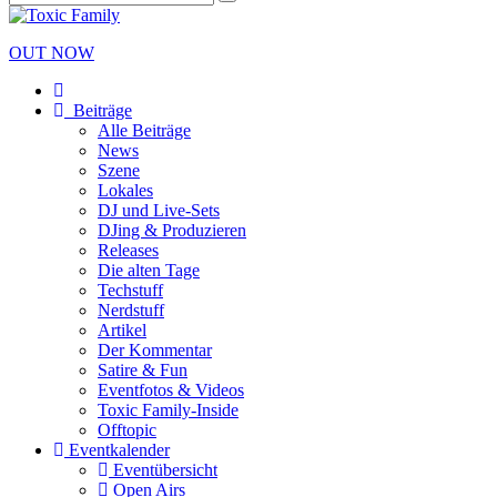
OUT NOW
Beiträge
Alle Beiträge
News
Szene
Lokales
DJ und Live-Sets
DJing & Produzieren
Releases
Die alten Tage
Techstuff
Nerdstuff
Artikel
Der Kommentar
Satire & Fun
Eventfotos & Videos
Toxic Family-Inside
Offtopic
Eventkalender
Eventübersicht
Open Airs