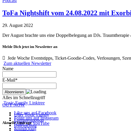
Podcast
ToFa Nightshift vom 24.08.2022 mit Exor
29. August 2022
Der August brachte uns eine Doppelbelegung an DJs. Traumtherapie
Melde Dich jetzt im Newsletter an
Jede Woche Eventstipps, Ticket-Goodie-Codes, Verlosungen, Szen
Zum aktuellen Newsletter
Name
E-Mail*
Alles im Schnellzugriff
Toxic Family Linktree
OUT NOW
Like uns auf Facebook
Über Toxic Family
Folge uns auf Instagram
Eventpromotion
Aktuelle Umfrage
Grille auf YouTube
Datenschutz
Soundcloud
Impressum