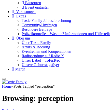
Bustouren
Event eintragen
Verlosungen
Extras
Toxic Family Jahresabrechnung
Community-Umfragen
Besondere Beiträge
Polizeikontrolle – Was tun? Informationen und Hilfestellu
Über uns
Über Toxic Family
Artists & Booking
Eventreihen und Kooperationen
Radiosendung auf Radio X
Unser Label – ToFa.Rec
Unsere Geburtstagsflyer
Merch
Home
»
Posts Tagged "perception"
Browsing:
perception