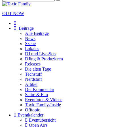
OUT NOW
Beiträge
Alle Beiträge
News
Szene
Lokales
DJ und Live-Sets
DJing & Produzieren
Releases
Die alten Tage
Techstuff
Nerdstuff
Artikel
Der Kommentar
Satire & Fun
Eventfotos & Videos
Toxic Family-Inside
Offtopic
Eventkalender
Eventübersicht
Open Airs