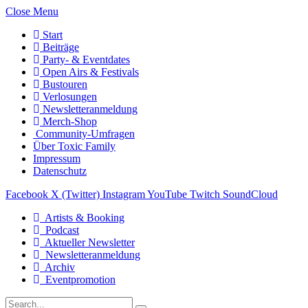
Close Menu
Start
Beiträge
Party- & Eventdates
Open Airs & Festivals
Bustouren
Verlosungen
Newsletteranmeldung
Merch-Shop
Community-Umfragen
Über Toxic Family
Impressum
Datenschutz
Facebook
X (Twitter)
Instagram
YouTube
Twitch
SoundCloud
Artists & Booking
Podcast
Aktueller Newsletter
Newsletteranmeldung
Archiv
Eventpromotion