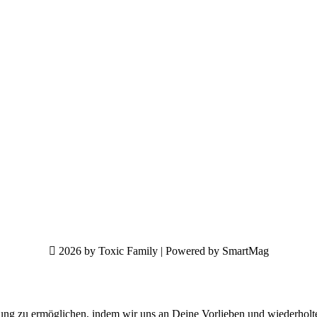
2026 by Toxic Family | Powered by SmartMag
ung zu ermöglichen, indem wir uns an Deine Vorlieben und wiederholt