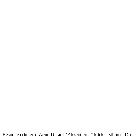
e Besuche erinnern. Wenn Du auf "Akzeptieren" klickst, stimmst Du